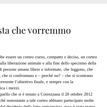
cista che vorremmo
be essere un corteo coeso, compatto e deciso, un corteo
i alla liberazione animale e alla fine dello specismo della
di persone umane libere e informate, che leggono, che
 che si confrontano e – perché no? – che si scontrano
resente l’obiettivo finale, e sempre con la
ica i mezzi.
quello che si è tenuto a Correzzana il 20 ottobre 2012
rché nonostante a tale corteo abbiano partecipato molte
l desiderio della lotta antispecista, esso è stato teatro