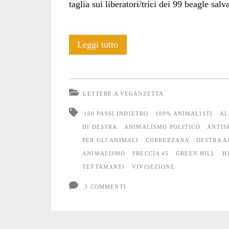
taglia sui liberatori/trici dei 99 beagle salv
100
Leggi tutto
passi
indietro:
LETTERE A VEGANZETTA
su
100 PASSI INDIETRO
100% ANIMALISTI
AL
fiaccolate
DI DESTRA
ANIMALISMO POLITICO
ANTIS
PER GLI ANIMALI
CORREZZANA
DESTRA 
apolitiche
ANIMALISMO
FRECCIA 45
GREEN HILL
H
e
TETTAMANTI
VIVISEZIONE
animalismo
3 COMMENTI