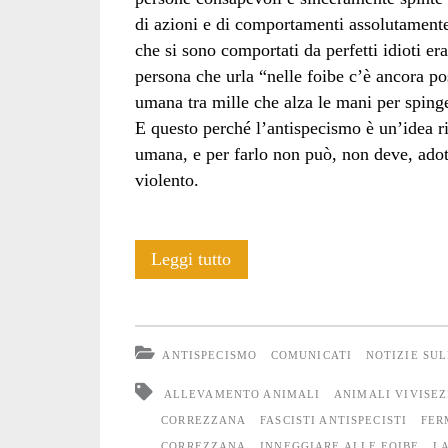
di azioni e di comportamenti assolutamente 
che si sono comportati da perfetti idioti 
persona che urla “nelle foibe c’è ancora po
umana tra mille che alza le mani per spinge
E questo perché l’antispecismo è un’idea ri
umana, e per farlo non può, non deve, adott
violento.
Il
Leggi tutto
corteo
antispecista
ANTISPECISMO
COMUNICATI
NOTIZIE SUL
che
ALLEVAMENTO ANIMALI
ANIMALI VIVISE
vorremmo
CORREZZANA
FASCISTI ANTISPECISTI
FER
CORREZZANA
INNEGGIARE ALLE FOIBE
L