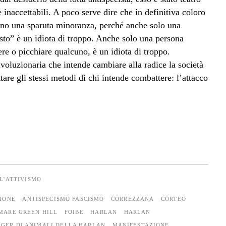
inaccettabili. A poco serve dire che in definitiva coloro
erano una sparuta minoranza, perché anche solo una
sto” è un idiota di troppo. Anche solo una persona
re o picchiare qualcuno, è un idiota di troppo.
voluzionaria che intende cambiare alla radice la società
are gli stessi metodi di chi intende combattere: l’attacco
L'ATTIVISMO
ZIONE
ANTISPECISMO FASCISMO
CORREZZANA
CORTEO
MARE GREEN HILL
FOIBE
HARLAN
HARLAN
AGER DI ANIMALI DELLA HARLAN
MANIFESTAZIONE