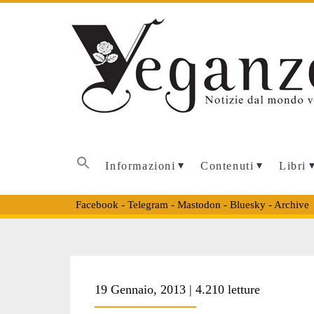
Informazioni
Contenuti
Libri
Facebook
-
Telegram
-
Mastodon
-
Bluesky
-
Archive
Tag:
19 Gennaio, 2013 | 4.210 letture
<span>correzzan