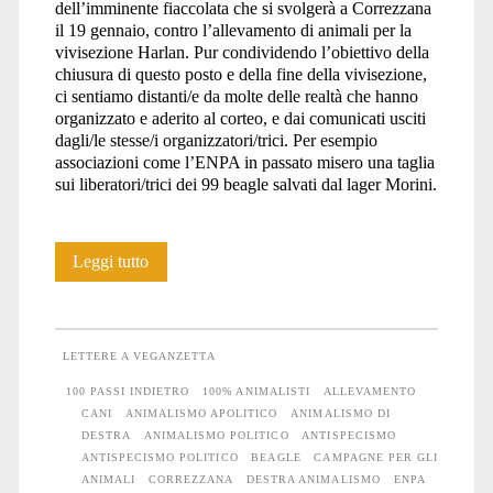
dell’imminente fiaccolata che si svolgerà a Correzzana
il 19 gennaio, contro l’allevamento di animali per la
vivisezione Harlan. Pur condividendo l’obiettivo della
chiusura di questo posto e della fine della vivisezione,
ci sentiamo distanti/e da molte delle realtà che hanno
organizzato e aderito al corteo, e dai comunicati usciti
dagli/le stesse/i organizzatori/trici. Per esempio
associazioni come l’ENPA in passato misero una taglia
sui liberatori/trici dei 99 beagle salvati dal lager Morini.
100
Leggi tutto
passi
indietro:
LETTERE A VEGANZETTA
su
100 PASSI INDIETRO
100% ANIMALISTI
ALLEVAMENTO
CANI
ANIMALISMO APOLITICO
ANIMALISMO DI
fiaccolate
DESTRA
ANIMALISMO POLITICO
ANTISPECISMO
apolitiche
ANTISPECISMO POLITICO
BEAGLE
CAMPAGNE PER GLI
ANIMALI
CORREZZANA
DESTRA ANIMALISMO
ENPA