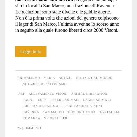
sito in località San Marco, una frazione di Ravenna.
Le recinzioni sono state divelte e le gabbie aperte.
Non è la prima volta che azioni del genere colpiscono
il lager di San Marco, l’ultima avvenne lo scorso anno
in seguito alla quale furono liberati circa 2000 Visoni.
800
Leggi tutto
Visoni
liberati
ANIMALISMO
MEDIA
NOTIZIE
NOTIZIE DAL MONDO
a
NOTIZIE SULL'ATTIVISMO
ALF
ALLEVAMENTO VISONI
ANIMAL LIBERATION
Ravenna
FRONT
ENPA
ESSERE ANIMALI
LAGER ANIMALI
LIBERAZIONE ANIMALI
LIBERAZIONE VISONI
RAVENNA
SAN MARCO
TECHONOTERRA
TG3 EMILIA
ROMAGNA
VISONI LIBERI
25 COMMENTI