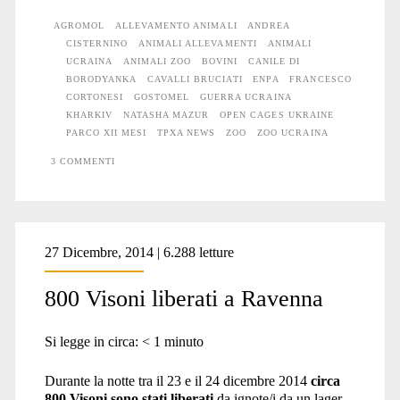
soffrono
AGROMOL
ALLEVAMENTO ANIMALI
ANDREA
CISTERNINO
ANIMALI ALLEVAMENTI
ANIMALI
la
UCRAINA
ANIMALI ZOO
BOVINI
CANILE DI
guerra
BORODYANKA
CAVALLI BRUCIATI
ENPA
FRANCESCO
CORTONESI
GOSTOMEL
GUERRA UCRAINA
#9
KHARKIV
NATASHA MAZUR
OPEN CAGES UKRAINE
PARCO XII MESI
TPXA NEWS
ZOO
ZOO UCRAINA
3 COMMENTI
27 Dicembre, 2014 | 6.288 letture
800 Visoni liberati a Ravenna
Si legge in circa:
< 1
minuto
Durante la notte tra il 23 e il 24 dicembre 2014
circa
800 Visoni sono stati liberati
da ignote/i da un lager