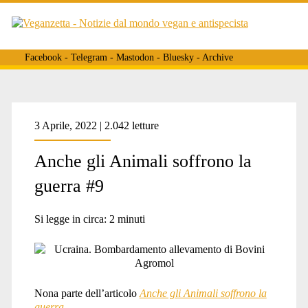
Facebook
-
Telegram
-
Mastodon
-
Bluesky
-
Archive
Tag:
3 Aprile, 2022 | 2.042 letture
Anche gli Animali soffrono la
<span>enpa</span>
guerra #9
Si legge in circa:
2
minuti
Nona parte dell’articolo
Anche gli Animali soffrono la
guerra