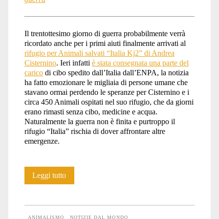
Il trentottesimo giorno di guerra probabilmente verrà
ricordato anche per i primi aiuti finalmente arrivati al
rifugio per Animali salvati “Italia Kj2” di Andrea
Cisternino
. Ieri infatti
è stata consegnata una parte del
carico
di cibo spedito dall’Italia dall’ENPA, la notizia
ha fatto emozionare le migliaia di persone umane che
stavano ormai perdendo le speranze per Cisternino e i
circa 450 Animali ospitati nel suo rifugio, che da giorni
erano rimasti senza cibo, medicine e acqua.
Naturalmente la guerra non è finita e purtroppo il
rifugio “Italia” rischia di dover affrontare altre
emergenze.
Anche
Leggi tutto
gli
Animali
ANIMALISMO
NOTIZIE DAL MONDO