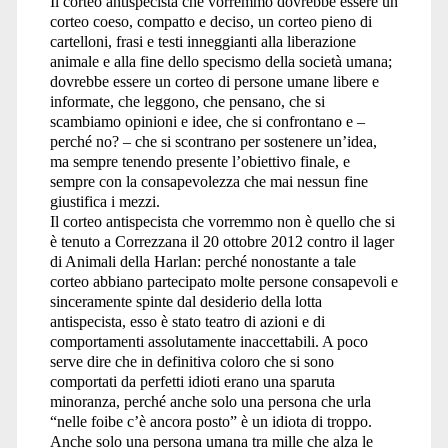
Il corteo antispecista che vorremmo dovrebbe essere un
corteo coeso, compatto e deciso, un corteo pieno di
cartelloni, frasi e testi inneggianti alla liberazione
animale e alla fine dello specismo della società umana;
dovrebbe essere un corteo di persone umane libere e
informate, che leggono, che pensano, che si
scambiamo opinioni e idee, che si confrontano e –
perché no? – che si scontrano per sostenere un’idea,
ma sempre tenendo presente l’obiettivo finale, e
sempre con la consapevolezza che mai nessun fine
giustifica i mezzi.
Il corteo antispecista che vorremmo non è quello che si
è tenuto a Correzzana il 20 ottobre 2012 contro il lager
di Animali della Harlan: perché nonostante a tale
corteo abbiano partecipato molte persone consapevoli e
sinceramente spinte dal desiderio della lotta
antispecista, esso è stato teatro di azioni e di
comportamenti assolutamente inaccettabili. A poco
serve dire che in definitiva coloro che si sono
comportati da perfetti idioti erano una sparuta
minoranza, perché anche solo una persona che urla
“nelle foibe c’è ancora posto” è un idiota di troppo.
Anche solo una persona umana tra mille che alza le