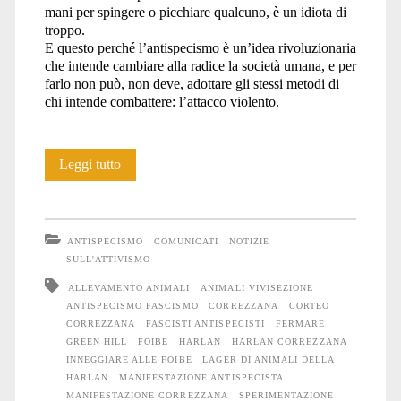
mani per spingere o picchiare qualcuno, è un idiota di
troppo.
E questo perché l’antispecismo è un’idea rivoluzionaria
che intende cambiare alla radice la società umana, e per
farlo non può, non deve, adottare gli stessi metodi di
chi intende combattere: l’attacco violento.
Il
Leggi tutto
corteo
antispecista
ANTISPECISMO
COMUNICATI
NOTIZIE
che
SULL'ATTIVISMO
ALLEVAMENTO ANIMALI
ANIMALI VIVISEZIONE
vorremmo
ANTISPECISMO FASCISMO
CORREZZANA
CORTEO
CORREZZANA
FASCISTI ANTISPECISTI
FERMARE
GREEN HILL
FOIBE
HARLAN
HARLAN CORREZZANA
INNEGGIARE ALLE FOIBE
LAGER DI ANIMALI DELLA
HARLAN
MANIFESTAZIONE ANTISPECISTA
MANIFESTAZIONE CORREZZANA
SPERIMENTAZIONE