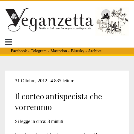
Facebook
-
Telegram
-
Mastodon
-
Bluesky
-
Archive
Tag:
31 Ottobre, 2012 | 4.835 letture
Il corteo antispecista che
<span>antispecismo
vorremmo
fascismo</span>
Si legge in circa:
3
minuti