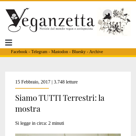
Facebook
-
Telegram
-
Mastodon
-
Bluesky
-
Archive
Tag:
15 Febbraio, 2017 | 3.748 letture
Siamo TUTTI Terrestri: la
<span>Arianna
mostra
abis</span>
Si legge in circa:
2
minuti