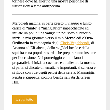
torinese dove ha allestito una mostra personale di
illustrazioni a tema antispecista.
Mercoledì mattina, si parte presto il viaggio è lungo,
carica di “ninfe” e “mangiatrici” impacchettate ed
infilate un po’ in una valigia un po’ sotto al braccio,
inizia la mia giornata verso il mio
Mercoledì eXtra-
Ordinario
in compagnia degli
Chefs Vegabbondi
, di
Arianna ed Elisabetta, dello
staff
del locale e della
squisita cena popolare sarda che prepareranno insieme
per l’occasione. Nel pomeriggio cominciano i
preparativi, si inizia a cucinare e ad allestire la mostra,
si parla, si discute di tematiche importanti, si scherza e
si gioca con i tre ospiti pelosi della serata, Mannaggia,
Pepita e Zuppetta, piccola beagle salvata da Green
Hill.
Una
Leggi tutto
serata