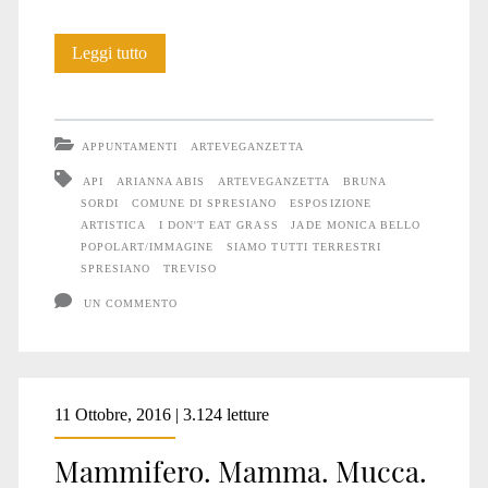
Siamo
Leggi tutto
TUTTI
Terrestri:
APPUNTAMENTI
ARTEVEGANZETTA
la
API
ARIANNA ABIS
ARTEVEGANZETTA
BRUNA
SORDI
COMUNE DI SPRESIANO
ESPOSIZIONE
mostra
ARTISTICA
I DON'T EAT GRASS
JADE MONICA BELLO
POPOLART/IMMAGINE
SIAMO TUTTI TERRESTRI
SPRESIANO
TREVISO
UN COMMENTO
11 Ottobre, 2016 | 3.124 letture
Mammifero. Mamma. Mucca.