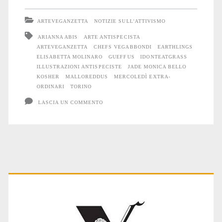
felice
ARTEVEGANZETTA
NOTIZIE SULL'ATTIVISMO
a
ARIANNA ABIS
ARTE ANTISPECISTA
ARTEVEGANZETTA
CHEFS VEGABBONDI
EARTHLINGS
Torino
ELISABETTA MOLINARO
GUEFFUS
IDONTEATGRASS
ILLUSTRAZIONI ANTISPECISTE
JADE MONICA BELLO
KOSHER
MALLOREDDUS
MERCOLEDÌ EXTRA-
ORDINARI
TORINO
LASCIA UN COMMENTO
Primary
Sidebar