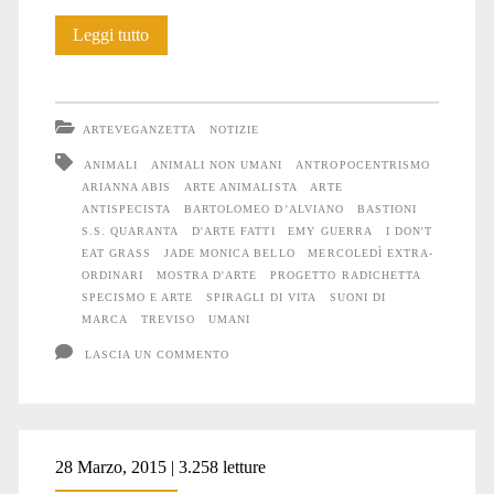
Mostra:
Leggi tutto
spiragli
di
ARTEVEGANZETTA
NOTIZIE
vita
ANIMALI
ANIMALI NON UMANI
ANTROPOCENTRISMO
ARIANNA ABIS
ARTE ANIMALISTA
ARTE
ANTISPECISTA
BARTOLOMEO D’ALVIANO
BASTIONI
S.S. QUARANTA
D'ARTE FATTI
EMY GUERRA
I DON'T
EAT GRASS
JADE MONICA BELLO
MERCOLEDÌ EXTRA-
ORDINARI
MOSTRA D'ARTE
PROGETTO RADICHETTA
SPECISMO E ARTE
SPIRAGLI DI VITA
SUONI DI
MARCA
TREVISO
UMANI
LASCIA UN COMMENTO
28 Marzo, 2015 | 3.258 letture