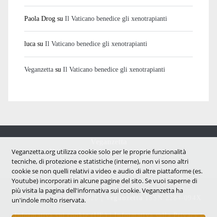
Paola Drog
su
Il Vaticano benedice gli xenotrapianti
luca
su
Il Vaticano benedice gli xenotrapianti
Veganzetta
su
Il Vaticano benedice gli xenotrapianti
Veganzetta
Veganzetta.org utilizza cookie solo per le proprie funzionalità
Notizie dal mondo vegan e antispecista
tecniche, di protezione e statistiche (interne), non vi sono altri
cookie se non quelli relativi a video e audio di altre piattaforme (es.
Youtube) incorporati in alcune pagine del sito. Se vuoi saperne di
più visita la pagina dell'infornativa sui cookie. Veganzetta ha
Copyright © 2007 - 2026 |
Veganzetta
ISSN 2284-094X
un'indole molto riservata.
Informativa sui cookie (UE)
|
Informativa sulla Privacy
|