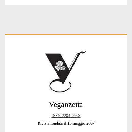
Paginazione
degli
articoli
Primary
Sidebar
Veganzetta
ISSN 2284-094X
Rivista fondata il 15 maggio 2007