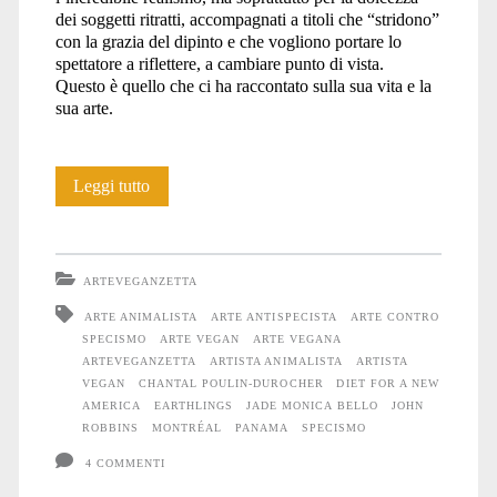
dei soggetti ritratti, accompagnati a titoli che “stridono”
con la grazia del dipinto e che vogliono portare lo
spettatore a riflettere, a cambiare punto di vista.
Questo è quello che ci ha raccontato sulla sua vita e la
sua arte.
Chantal
Leggi tutto
Poulin-
Durocher
ARTEVEGANZETTA
ARTE ANIMALISTA
ARTE ANTISPECISTA
ARTE CONTRO
SPECISMO
ARTE VEGAN
ARTE VEGANA
ARTEVEGANZETTA
ARTISTA ANIMALISTA
ARTISTA
VEGAN
CHANTAL POULIN-DUROCHER
DIET FOR A NEW
AMERICA
EARTHLINGS
JADE MONICA BELLO
JOHN
ROBBINS
MONTRÉAL
PANAMA
SPECISMO
4 COMMENTI