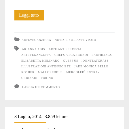
Una
Leggi tutto
serata
felice
ARTEVEGANZETTA
NOTIZIE SULL'ATTIVISMO
a
ARIANNA ABIS
ARTE ANTISPECISTA
ARTEVEGANZETTA
CHEFS VEGABBONDI
EARTHLINGS
Torino
ELISABETTA MOLINARO
GUEFFUS
IDONTEATGRASS
ILLUSTRAZIONI ANTISPECISTE
JADE MONICA BELLO
KOSHER
MALLOREDDUS
MERCOLEDÌ EXTRA-
ORDINARI
TORINO
LASCIA UN COMMENTO
8 Luglio, 2014 | 3.859 letture