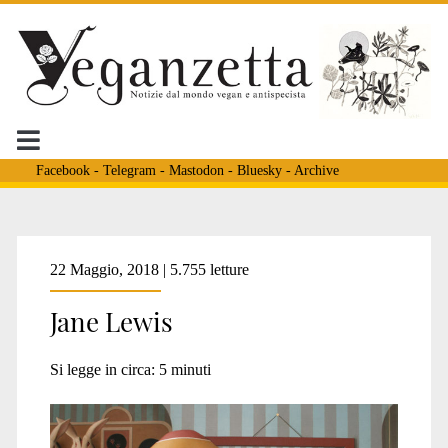
Facebook
-
Telegram
-
Mastodon
-
Bluesky
-
Archive
Tag:
22 Maggio, 2018 | 5.755 letture
Jane Lewis
<span>earthlings</span
Si legge in circa:
5
minuti