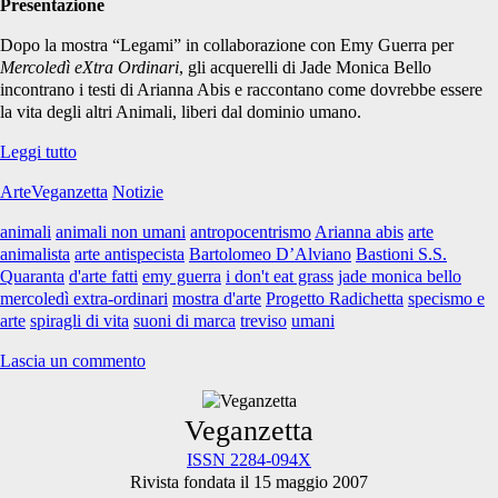
Presentazione
Dopo la mostra “Legami” in collaborazione con Emy Guerra per
Mercoledì eXtra Ordinari
, gli acquerelli di Jade Monica Bello
incontrano i testi di Arianna Abis e raccontano come dovrebbe essere
la vita degli altri Animali, liberi dal dominio umano.
Mostra:
Leggi tutto
spiragli
ArteVeganzetta
Notizie
di
vita
animali
animali non umani
antropocentrismo
Arianna abis
arte
animalista
arte antispecista
Bartolomeo D’Alviano
Bastioni S.S.
Quaranta
d'arte fatti
emy guerra
i don't eat grass
jade monica bello
mercoledì extra-ordinari
mostra d'arte
Progetto Radichetta
specismo e
arte
spiragli di vita
suoni di marca
treviso
umani
Lascia un commento
Primary
Veganzetta
ISSN 2284-094X
Rivista fondata il 15 maggio 2007