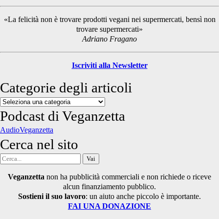
Sidebar
«La felicità non è trovare prodotti vegani nei supermercati, bensì non
trovare supermercati»
Adriano Fragano
Iscriviti alla Newsletter
Categorie degli articoli
Categorie
degli
Podcast di Veganzetta
articoli
AudioVeganzetta
Cerca nel sito
Cerca
per:
Veganzetta
non ha pubblicità commerciali e non richiede o riceve
alcun finanziamento pubblico.
Sostieni il suo lavoro
: un aiuto anche piccolo è importante.
FAI UNA DONAZIONE