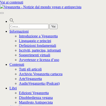
Vai ai contenuti
Cerca
per:
Informazioni
Introduzione a Veganzetta
Linguaggio e principi
Definizioni fondamentali
Iscriviti, partecipa, informati
Suggerimenti virtuali
Avvertenze e licenza d’uso
Contenuti
Tutti gli articoli
Archivio Veganzetta cartacea
ArteVeganzetta
AudioVeganzetta (Podcast)
Libri
Edizioni Veganzetta
Disobbedienza vegana
Manifesto Antispecista