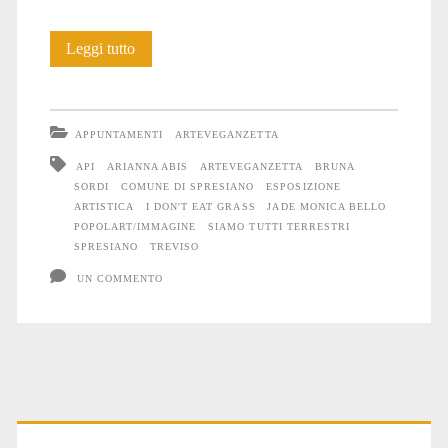
Siamo
Leggi tutto
TUTTI
Terrestri:
APPUNTAMENTI
ARTEVEGANZETTA
la
API
ARIANNA ABIS
ARTEVEGANZETTA
BRUNA
SORDI
COMUNE DI SPRESIANO
ESPOSIZIONE
mostra
ARTISTICA
I DON'T EAT GRASS
JADE MONICA BELLO
POPOLART/IMMAGINE
SIAMO TUTTI TERRESTRI
SPRESIANO
TREVISO
UN COMMENTO
Primary