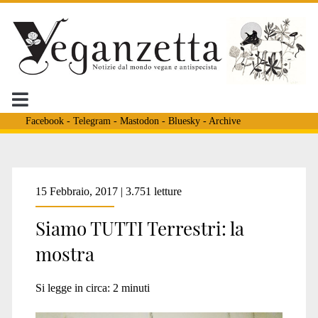
Facebook
-
Telegram
-
Mastodon
-
Bluesky
-
Archive
Tag:
15 Febbraio, 2017 | 3.751 letture
Siamo TUTTI Terrestri: la
<span>siamo
mostra
tutti
Si legge in circa:
2
minuti