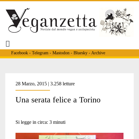
Facebook
-
Telegram
-
Mastodon
-
Bluesky
-
Archive
28 Marzo, 2015 | 3.258 letture
Una serata felice a Torino
Si legge in circa:
3
minuti