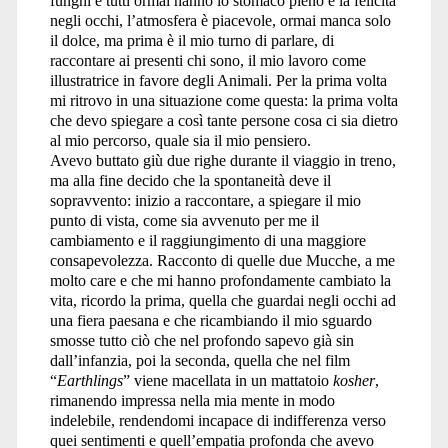
funghi e tutti ormai hanno lo stomaco pieno e la felicità
negli occhi, l’atmosfera è piacevole, ormai manca solo
il dolce, ma prima è il mio turno di parlare, di
raccontare ai presenti chi sono, il mio lavoro come
illustratrice in favore degli Animali. Per la prima volta
mi ritrovo in una situazione come questa: la prima volta
che devo spiegare a così tante persone cosa ci sia dietro
al mio percorso, quale sia il mio pensiero.
Avevo buttato giù due righe durante il viaggio in treno,
ma alla fine decido che la spontaneità deve il
sopravvento: inizio a raccontare, a spiegare il mio
punto di vista, come sia avvenuto per me il
cambiamento e il raggiungimento di una maggiore
consapevolezza. Racconto di quelle due Mucche, a me
molto care e che mi hanno profondamente cambiato la
vita, ricordo la prima, quella che guardai negli occhi ad
una fiera paesana e che ricambiando il mio sguardo
smosse tutto ciò che nel profondo sapevo già sin
dall’infanzia, poi la seconda, quella che nel film
“
Earthlings
” viene macellata in un mattatoio
kosher
,
rimanendo impressa nella mia mente in modo
indelebile, rendendomi incapace di indifferenza verso
quei sentimenti e quell’empatia profonda che avevo