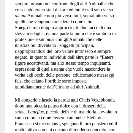
sempre provato nei confronti degli altri Animali e che
crescendo erano stati distorti ed indirizzati solo verso
alcuni
Animali e non più verso tutti, soprattutto verso
quelli che vengono considerati come cibo.
Spiego il mio doppio approccio, le due facce di una
stessa medaglia, da una parte la ninfa che è simbolo di
protezione e simbiosi con gli Animali che nelle
illustrazioni diventano i soggetti principali,
riappropriandosi del loro valore intrinseco e sempre
negato, in quanto individui; dall’altra parte le “Eaters”,
figure accattivanti, ma allo stesso tempo inquietanti,
espressioni di quel sistema che vuole nascondere la
verità agli occhi delle persone, edulcorando messaggi
falsi che celano l’orribile sorte imposta
quotidianamente dall’Umano ad altri Animali.
Mi congedo e lascio la parola agli Chefs Vegabbondi,
dopo una piccola pausa dolce con il dessert della
serata, i
gueffus
, piccole delizie di mandorla, avvolte in
carta colorata come fossero caramelle. Stefano e
Francesco si raccontano, spiegano il loro pensiero ed il
modo attivo con cui cercano di renderlo concreto, con