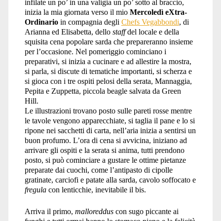
infilate un po’ in una valigia un po’ sotto al braccio,
inizia la mia giornata verso il mio
Mercoledì eXtra-
Ordinario
in compagnia degli
Chefs Vegabbondi
, di
Arianna ed Elisabetta, dello
staff
del locale e della
squisita cena popolare sarda che prepareranno insieme
per l’occasione. Nel pomeriggio cominciano i
preparativi, si inizia a cucinare e ad allestire la mostra,
si parla, si discute di tematiche importanti, si scherza e
si gioca con i tre ospiti pelosi della serata, Mannaggia,
Pepita e Zuppetta, piccola beagle salvata da Green
Hill.
Le illustrazioni trovano posto sulle pareti rosse mentre
le tavole vengono apparecchiate, si taglia il pane e lo si
ripone nei sacchetti di carta, nell’aria inizia a sentirsi un
buon profumo. L’ora di cena si avvicina, iniziano ad
arrivare gli ospiti e la serata si anima, tutti prendono
posto, si può cominciare a gustare le ottime pietanze
preparate dai cuochi, come l’antipasto di cipolle
gratinate, carciofi e patate alla sarda, cavolo soffocato e
fregula
con lenticchie, inevitabile il bis.
Arriva il primo,
malloreddus
con sugo piccante ai