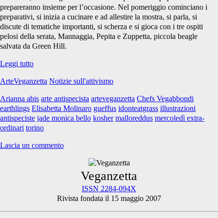
prepareranno insieme per l’occasione. Nel pomeriggio cominciano i
preparativi, si inizia a cucinare e ad allestire la mostra, si parla, si
discute di tematiche importanti, si scherza e si gioca con i tre ospiti
pelosi della serata, Mannaggia, Pepita e Zuppetta, piccola beagle
salvata da Green Hill.
Una
Leggi tutto
serata
ArteVeganzetta
Notizie sull'attivismo
felice
a
Arianna abis
arte antispecista
arteveganzetta
Chefs Vegabbondi
Torino
earthlings
Elisabetta Molinaro
gueffus
idonteatgrass
illustrazioni
antispeciste
jade monica bello
kosher
malloreddus
mercoledì extra-
ordinari
torino
Lascia un commento
Primary
Veganzetta
ISSN 2284-094X
Rivista fondata il 15 maggio 2007