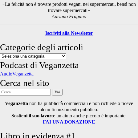
Sidebar
«La felicità non è trovare prodotti vegani nei supermercati, bensì non
trovare supermercati»
Adriano Fragano
Iscriviti alla Newsletter
Categorie degli articoli
Categorie
degli
Podcast di Veganzetta
articoli
AudioVeganzetta
Cerca nel sito
Cerca
per:
Veganzetta
non ha pubblicità commerciali e non richiede o riceve
alcun finanziamento pubblico.
Sostieni il suo lavoro
: un aiuto anche piccolo è importante.
FAI UNA DONAZIONE
Libro in evidenza #1