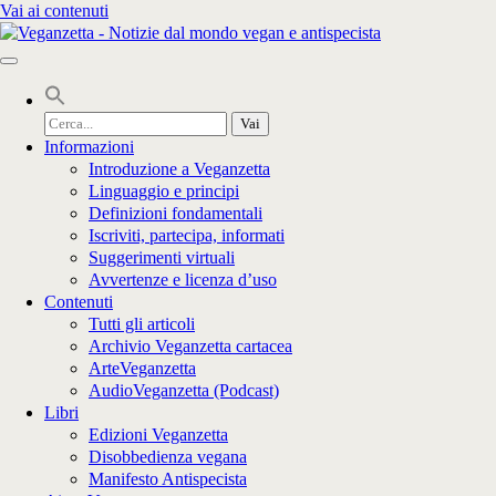
Vai ai contenuti
Cerca
per:
Informazioni
Introduzione a Veganzetta
Linguaggio e principi
Definizioni fondamentali
Iscriviti, partecipa, informati
Suggerimenti virtuali
Avvertenze e licenza d’uso
Contenuti
Tutti gli articoli
Archivio Veganzetta cartacea
ArteVeganzetta
AudioVeganzetta (Podcast)
Libri
Edizioni Veganzetta
Disobbedienza vegana
Manifesto Antispecista