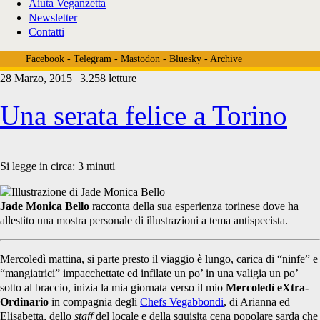
Aiuta Veganzetta
Newsletter
Contatti
Facebook
-
Telegram
-
Mastodon
-
Bluesky
-
Archive
28 Marzo, 2015 | 3.258 letture
Tag:
Una serata felice a Torino
<span>malloreddus</span>
Si legge in circa:
3
minuti
Jade Monica Bello
racconta della sua esperienza torinese dove ha
allestito una mostra personale di illustrazioni a tema antispecista.
Mercoledì mattina, si parte presto il viaggio è lungo, carica di “ninfe” e
“mangiatrici” impacchettate ed infilate un po’ in una valigia un po’
sotto al braccio, inizia la mia giornata verso il mio
Mercoledì eXtra-
Ordinario
in compagnia degli
Chefs Vegabbondi
, di Arianna ed
Elisabetta, dello
staff
del locale e della squisita cena popolare sarda che