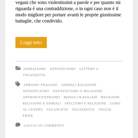
vegani che sono violentissimi a parole e per quanto mi
riguarda è una contraddizione, o in ogni caso non è il
modo migliore per portare avanti le proprie giustissime
battaglie, che condivido.
Lettere:
Leggi tutto
religione
e
ANIMALISMO
ANTISPECISMO
LETTERE A
antropocentrismo
VEGANZETTA
ADRIANO FRAGANO
ANIMALI RELIGIONE
ANTISPECISMO
ANTISPECISMO E RELIGIONE
ANTROPOCENTRISMO
MONACI BASILIANI
RELIGIONE
RELIGIONE E ANIMALI
SPECISMO E RELIGIONE
UOMO
AL CENTRO
VEGANCH'IO
VEGANZETTA
VEGGIE
PRIDE
LASCIA UN COMMENTO