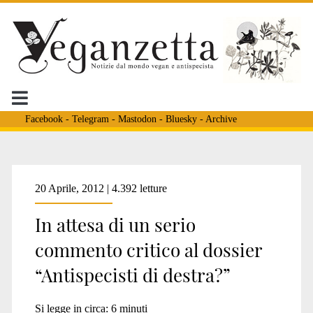
Facebook
-
Telegram
-
Mastodon
-
Bluesky
-
Archive
Veganzetta
20 Aprile, 2012 | 4.392 letture
In attesa di un serio
Posts
commento critico al dossier
“Antispecisti di destra?”
Si legge in circa:
6
minuti