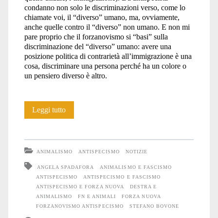
condanno non solo le discriminazioni verso, come lo
chiamate voi, il “diverso” umano, ma, ovviamente,
anche quelle contro il “diverso” non umano. E non mi
pare proprio che il forzanovismo si “basi” sulla
discriminazione del “diverso” umano: avere una
posizione politica di contrarietà all’immigrazione è una
cosa, discriminare una persona perché ha un colore o
un pensiero diverso è altro.
L’antispecismo
Leggi tutto
spiegato
ad
ANIMALISMO
ANTISPECISMO
NOTIZIE
una
ANGELA SPADAFORA
ANIMALISMO E FASCISMO
ANTISPECISMO
ANTISPECISMO E FASCISMO
forzanovista?
ANTISPECISMO E FORZA NUOVA
DESTRA E
ANIMALISMO
FN E ANIMALI
FORZA NUOVA
FORZANOVISMO ANTISPECISMO
STEFANO BOVONE