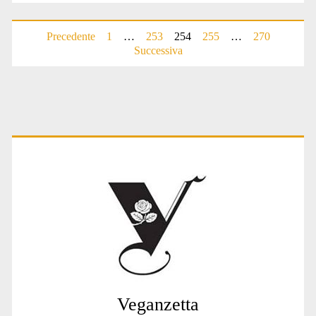
Paginazione
Precedente
1
…
253
254
255
…
270
Successiva
degli
articoli
Primary
Sidebar
Veganzetta