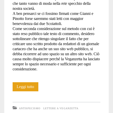
che tanto vanno di moda nella
rete
specchio della
nostra società.
A ben pensarci se ci fossimo firmati come Gianni e
Pinotto forse saremmo stati letti con maggior
benevolenza dai due Scoiattoli.
Come seconda considerazione sul metodo con cui è
stato reso pubblico tale testo di commento, desidero
sottolineare che ritengo singolare il fatto che per
criticare uno scritto prodotto da redattori di un giornale
cartaceo che ha anche un suo sito web pubblico, si
debba ricorrere ad uno spazio su un altro sito web. Ciò
causa molto dispiacere perché la Veganzetta ha lasciato
sempre lo spazio necessario e sufficiente per ogni
considerazione.
In
Leggi tutto
attesa
di
ANTISPECISMO
LETTERE A VEGANZETTA