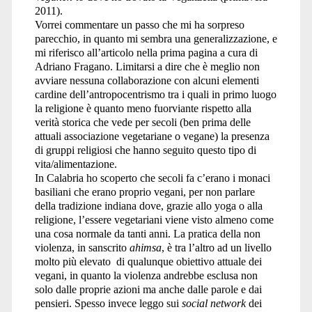
2011).
Vorrei commentare un passo che mi ha sorpreso
parecchio, in quanto mi sembra una generalizzazione, e
mi riferisco all’articolo nella prima pagina a cura di
Adriano Fragano. Limitarsi a dire che è meglio non
avviare nessuna collaborazione con alcuni elementi
cardine dell’antropocentrismo tra i quali in primo luogo
la religione è quanto meno fuorviante rispetto alla
verità storica che vede per secoli (ben prima delle
attuali associazione vegetariane o vegane) la presenza
di gruppi religiosi che hanno seguito questo tipo di
vita/alimentazione.
In Calabria ho scoperto che secoli fa c’erano i monaci
basiliani che erano proprio vegani, per non parlare
della tradizione indiana dove, grazie allo yoga o alla
religione, l’essere vegetariani viene visto almeno come
una cosa normale da tanti anni. La pratica della non
violenza, in sanscrito
ahimsa
, è tra l’altro ad un livello
molto più elevato di qualunque obiettivo attuale dei
vegani, in quanto la violenza andrebbe esclusa non
solo dalle proprie azioni ma anche dalle parole e dai
pensieri. Spesso invece leggo sui
social network
dei