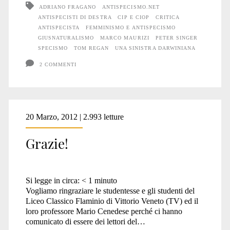
un
ADRIANO FRAGANO
ANTISPECISMO.NET
ANTISPECISTI DI DESTRA
CIP E CIOP
CRITICA
serio
ANTISPECISTA
FEMMINISMO E ANTISPECISMO
commento
GIUSNATURALISMO
MARCO MAURIZI
PETER SINGER
SPECISMO
TOM REGAN
UNA SINISTRA DARWINIANA
critico
2 COMMENTI
al
dossier
“Antispecisti
20 Marzo, 2012 | 2.993 letture
di
Grazie!
destra?”
Si legge in circa:
< 1
minuto
Vogliamo ringraziare le studentesse e gli studenti del
Liceo Classico Flaminio di Vittorio Veneto (TV) ed il
loro professore Mario Cenedese perché ci hanno
comunicato di essere dei lettori del…