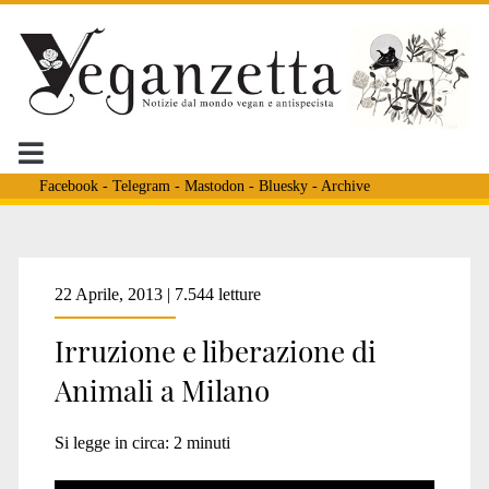
Facebook
-
Telegram
-
Mastodon
-
Bluesky
-
Archive
Tag:
22 Aprile, 2013 | 7.544 letture
Irruzione e liberazione di
<span>liberazione
Animali a Milano
animale
Si legge in circa:
2
minuti