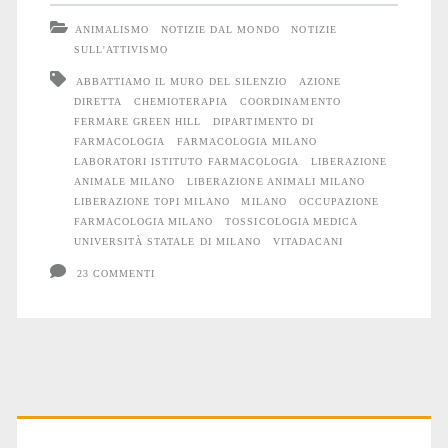
liberazione
ANIMALISMO
NOTIZIE DAL MONDO
NOTIZIE
di
SULL'ATTIVISMO
ABBATTIAMO IL MURO DEL SILENZIO
AZIONE
Animali
DIRETTA
CHEMIOTERAPIA
COORDINAMENTO
a
FERMARE GREEN HILL
DIPARTIMENTO DI
FARMACOLOGIA
FARMACOLOGIA MILANO
Milano
LABORATORI ISTITUTO FARMACOLOGIA
LIBERAZIONE
ANIMALE MILANO
LIBERAZIONE ANIMALI MILANO
LIBERAZIONE TOPI MILANO
MILANO
OCCUPAZIONE
FARMACOLOGIA MILANO
TOSSICOLOGIA MEDICA
UNIVERSITÀ STATALE DI MILANO
VITADACANI
23 COMMENTI
Primary