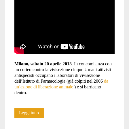
milano</span>
Milano, sabato 20 aprile 2013
. In concomitanza con
un corteo contro la vivisezione cinque Umani attivisti
antispecisti occupano i laboratori di vivisezione
dell’Istituto di Farmacologia (già colpiti nel 2006
da
un’azione di liberazione animale
) e si barricano
dentro.
Irruzione
Leggi tutto
e