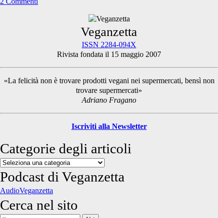
2 Commenti
Primary
Veganzetta
ISSN 2284-094X
Rivista fondata il 15 maggio 2007
Sidebar
«La felicità non è trovare prodotti vegani nei supermercati, bensì non
trovare supermercati»
Adriano Fragano
Iscriviti alla Newsletter
Categorie degli articoli
Categorie
degli
Podcast di Veganzetta
articoli
AudioVeganzetta
Cerca nel sito