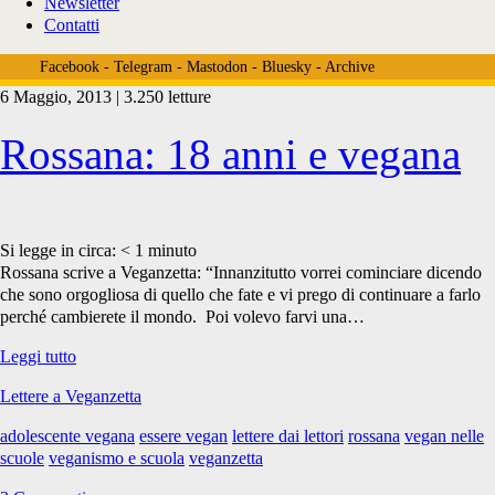
Newsletter
Contatti
Facebook
-
Telegram
-
Mastodon
-
Bluesky
-
Archive
6 Maggio, 2013 | 3.250 letture
Tag:
Rossana: 18 anni e vegana
<span>vegan
Si legge in circa:
< 1
minuto
Rossana scrive a Veganzetta: “Innanzitutto vorrei cominciare dicendo
che sono orgogliosa di quello che fate e vi prego di continuare a farlo
nelle
perché cambierete il mondo. Poi volevo farvi una…
Rossana:
Leggi tutto
18
scuole</span>
Lettere a Veganzetta
anni
e
adolescente vegana
essere vegan
lettere dai lettori
rossana
vegan nelle
vegana
scuole
veganismo e scuola
veganzetta