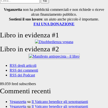
Cerca
per:
Veganzetta
non ha pubblicità commerciali e non richiede o riceve
alcun finanziamento pubblico.
Sostieni il suo lavoro
: un aiuto anche piccolo è importante.
FAI UNA DONAZIONE
Libro in evidenza #1
Libro in evidenza #2
RSS degli articoli
RSS dei commenti
RSS dei Podcast
89.059 feed subscribers
Commenti recenti
Veganzetta
su
Il Vaticano benedice gli xenotrapianti
Veganzetta
su
Il Vaticano benedice gli xenotrapianti