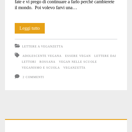
fate e vi prego di continuare a farlo perché cambierete
il mondo. Poi volevo farvi una…
Rossana:
Leggi tutto
18
LETTERE A VEGANZETTA
anni
ADOLESCENTE VEGANA
ESSERE VEGAN
LETTERE DAI
e
LETTORI
ROSSANA
VEGAN NELLE SCUOLE
VEGANISMO E SCUOLA
VEGANZETTA
vegana
2 COMMENTI
Primary