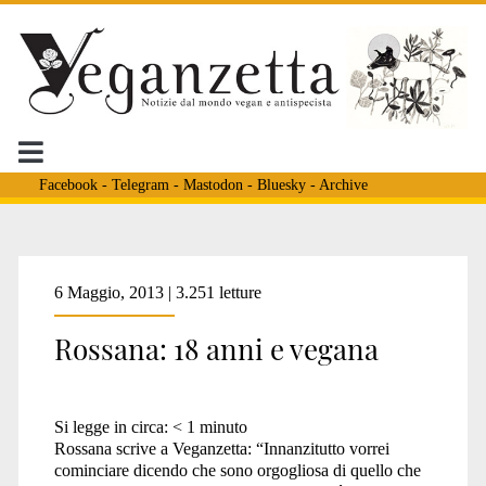
Facebook
-
Telegram
-
Mastodon
-
Bluesky
-
Archive
Tag:
6 Maggio, 2013 | 3.251 letture
Rossana: 18 anni e vegana
<span>adolescente
Si legge in circa:
< 1
minuto
vegana</span>
Rossana scrive a Veganzetta: “Innanzitutto vorrei
cominciare dicendo che sono orgogliosa di quello che