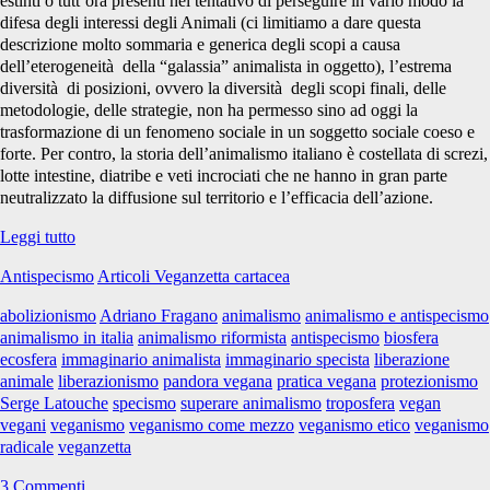
estinti o tutt’ora presenti nel tentativo di perseguire in vario modo la
difesa degli interessi degli Animali (ci limitiamo a dare questa
descrizione molto sommaria e generica degli scopi a causa
dell’eterogeneità della “galassia” animalista in oggetto), l’estrema
diversità di posizioni, ovvero la diversità degli scopi finali, delle
metodologie, delle strategie, non ha permesso sino ad oggi la
trasformazione di un fenomeno sociale in un soggetto sociale coeso e
forte. Per contro, la storia dell’animalismo italiano è costellata di screzi,
lotte intestine, diatribe e veti incrociati che ne hanno in gran parte
neutralizzato la diffusione sul territorio e l’efficacia dell’azione.
…
Leggi tutto
e
Antispecismo
Articoli Veganzetta cartacea
superare
l’animalismo
abolizionismo
Adriano Fragano
animalismo
animalismo e antispecismo
animalismo in italia
animalismo riformista
antispecismo
biosfera
ecosfera
immaginario animalista
immaginario specista
liberazione
animale
liberazionismo
pandora vegana
pratica vegana
protezionismo
Serge Latouche
specismo
superare animalismo
troposfera
vegan
vegani
veganismo
veganismo come mezzo
veganismo etico
veganismo
radicale
veganzetta
3 Commenti