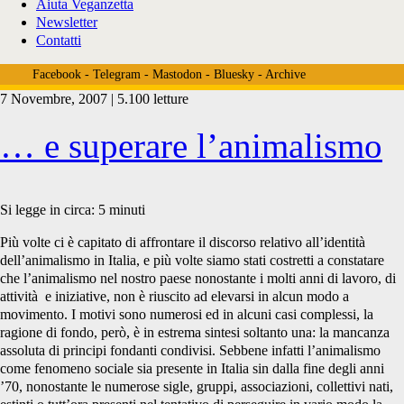
Aiuta Veganzetta
Newsletter
Contatti
Facebook
-
Telegram
-
Mastodon
-
Bluesky
-
Archive
7 Novembre, 2007 | 5.100 letture
Tag:
… e superare l’animalismo
<span>troposfera</span>
Si legge in circa:
5
minuti
Più volte ci è capitato di affrontare il discorso relativo all’identità
dell’animalismo in Italia, e più volte siamo stati costretti a constatare
che l’animalismo nel nostro paese nonostante i molti anni di lavoro, di
attività e iniziative, non è riuscito ad elevarsi in alcun modo a
movimento. I motivi sono numerosi ed in alcuni casi complessi, la
ragione di fondo, però, è in estrema sintesi soltanto una: la mancanza
assoluta di principi fondanti condivisi. Sebbene infatti l’animalismo
come fenomeno sociale sia presente in Italia sin dalla fine degli anni
’70, nonostante le numerose sigle, gruppi, associazioni, collettivi nati,