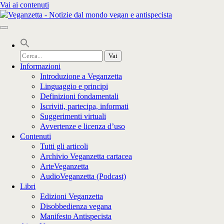
Vai ai contenuti
Cerca
per:
Informazioni
Introduzione a Veganzetta
Linguaggio e principi
Definizioni fondamentali
Iscriviti, partecipa, informati
Suggerimenti virtuali
Avvertenze e licenza d’uso
Contenuti
Tutti gli articoli
Archivio Veganzetta cartacea
ArteVeganzetta
AudioVeganzetta (Podcast)
Libri
Edizioni Veganzetta
Disobbedienza vegana
Manifesto Antispecista