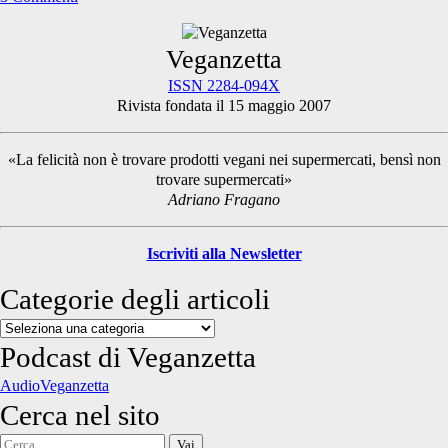
Primary
Veganzetta
ISSN 2284-094X
Rivista fondata il 15 maggio 2007
Sidebar
«La felicità non è trovare prodotti vegani nei supermercati, bensì non
trovare supermercati»
Adriano Fragano
Iscriviti alla Newsletter
Categorie degli articoli
Categorie
degli
Podcast di Veganzetta
articoli
AudioVeganzetta
Cerca nel sito
Cerca