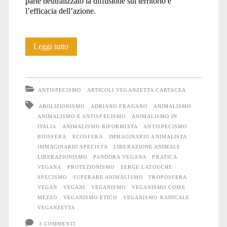
parte neutralizzato la diffusione sul territorio e
l’efficacia dell’azione.
…
Leggi tutto
e
superare
ANTISPECISMO
ARTICOLI VEGANZETTA CARTACEA
l’animalismo
ABOLIZIONISMO
ADRIANO FRAGANO
ANIMALISMO
ANIMALISMO E ANTISPECISMO
ANIMALISMO IN
ITALIA
ANIMALISMO RIFORMISTA
ANTISPECISMO
BIOSFERA
ECOSFERA
IMMAGINARIO ANIMALISTA
IMMAGINARIO SPECISTA
LIBERAZIONE ANIMALE
LIBERAZIONISMO
PANDORA VEGANA
PRATICA
VEGANA
PROTEZIONISMO
SERGE LATOUCHE
SPECISMO
SUPERARE ANIMALISMO
TROPOSFERA
VEGAN
VEGANI
VEGANISMO
VEGANISMO COME
MEZZO
VEGANISMO ETICO
VEGANISMO RADICALE
VEGANZETTA
3 COMMENTI