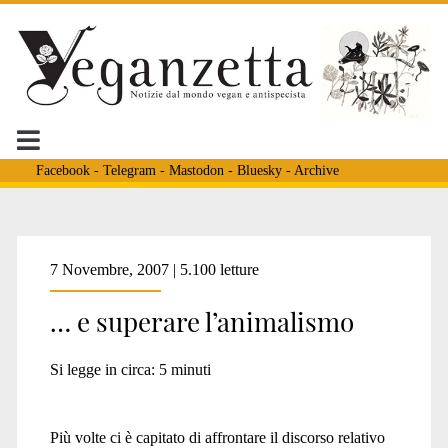
Facebook
-
Telegram
-
Mastodon
-
Bluesky
-
Archive
Tag:
7 Novembre, 2007 | 5.100 letture
… e superare l’animalismo
<span>veganismo
Si legge in circa:
5
minuti
come
Più volte ci è capitato di affrontare il discorso relativo