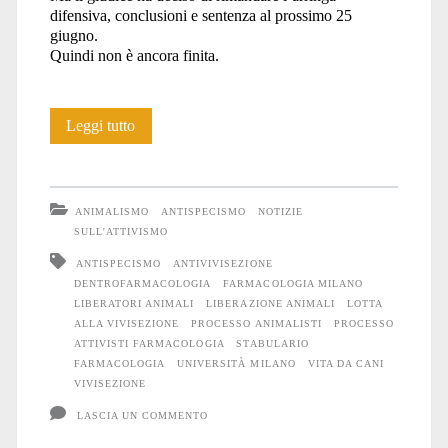
difensiva, conclusioni e sentenza al prossimo 25
giugno.
Quindi non è ancora finita.
Processo
Leggi tutto
contro
l’occupazione
ANIMALISMO
ANTISPECISMO
NOTIZIE
di
SULL'ATTIVISMO
ANTISPECISMO
ANTIVIVISEZIONE
Farmacologia:
DENTROFARMACOLOGIA
FARMACOLOGIA MILANO
quinta
LIBERATORI ANIMALI
LIBERAZIONE ANIMALI
LOTTA
ALLA VIVISEZIONE
PROCESSO ANIMALISTI
PROCESSO
udienza
ATTIVISTI FARMACOLOGIA
STABULARIO
FARMACOLOGIA
UNIVERSITÀ MILANO
VITA DA CANI
VIVISEZIONE
LASCIA UN COMMENTO