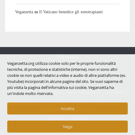
Veganzetta
su
Il Vaticano benedice gli xenotrapianti
Veganzetta
Notizie dal mondo vegan e antispecista
Veganzetta.org utilizza cookie solo per le proprie funzionalità
tecniche, di protezione e statistiche (interne), non vi sono altri
cookie se non quelli relativi a video e audio di altre piattaforme (es.
Youtube) incorporati in alcune pagine del sito. Se vuoi saperne di
più visita la pagina dell'infornativa sui cookie. Veganzetta ha
Copyright © 2007 - 2026 |
Veganzetta
ISSN 2284-094X
un'indole molto riservata.
Informativa sui cookie (UE)
|
Informativa sulla Privacy
|
Avvertenze e Licenza d'uso
Accetta
ANIMALI LIBERI!
Nega