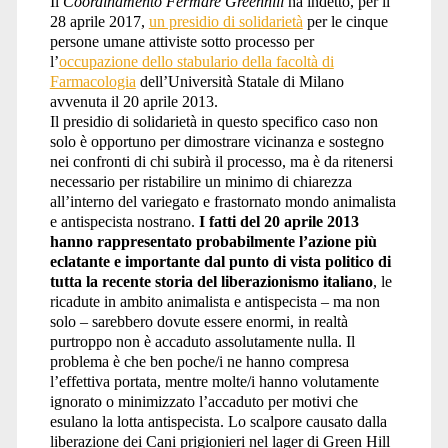
Il
Coordinamento Fermare Greenhill
ha indetto, per il
28 aprile 2017,
un presidio di solidarietà
per le cinque
persone umane attiviste sotto processo per
l’
occupazione dello stabulario della facoltà di
Farmacologia
dell’Università Statale di Milano
avvenuta il 20 aprile 2013.
Il presidio di solidarietà in questo specifico caso non
solo è opportuno per dimostrare vicinanza e sostegno
nei confronti di chi subirà il processo, ma è da ritenersi
necessario per ristabilire un minimo di chiarezza
all’interno del variegato e frastornato mondo animalista
e antispecista nostrano.
I fatti del 20 aprile 2013
hanno rappresentato probabilmente l’azione più
eclatante e importante dal punto di vista politico di
tutta la recente storia del liberazionismo italiano
, le
ricadute in ambito animalista e antispecista – ma non
solo – sarebbero dovute essere enormi, in realtà
purtroppo non è accaduto assolutamente nulla. Il
problema è che ben poche/i ne hanno compresa
l’effettiva portata, mentre molte/i hanno volutamente
ignorato o minimizzato l’accaduto per motivi che
esulano la lotta antispecista. Lo scalpore causato dalla
liberazione dei Cani prigionieri nel lager di Green Hill