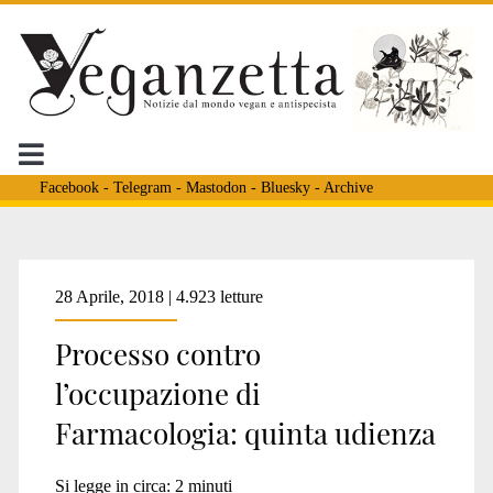
Facebook
-
Telegram
-
Mastodon
-
Bluesky
-
Archive
Tag:
28 Aprile, 2018 | 4.923 letture
Processo contro
<span>stabulario
l’occupazione di
Farmacologia: quinta udienza
farmacologia</span>
Si legge in circa:
2
minuti