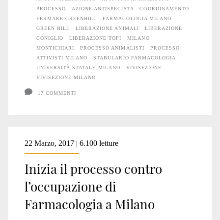
PROCESSO
AZIONE ANTISPECISTA
COORDINAMENTO
FERMARE GREENHILL
FARMACOLOGIA MILANO
GREEN HILL
LIBERAZIONE ANIMALI
LIBERAZIONE
CONIGLIO
LIBERAZIONE TOPI
MILANO
MONTICHIARI
PROCESSO ANIMALISTI
PROCESSO
ATTIVISTI MILANO
STABULARIO FARMACOLOGIA
UNIVERSITÀ STATALE MILANO
VIVISEZIONE
VIVISEZIONE MILANO
17 COMMENTI
22 Marzo, 2017 | 6.100 letture
Inizia il processo contro
l’occupazione di
Farmacologia a Milano