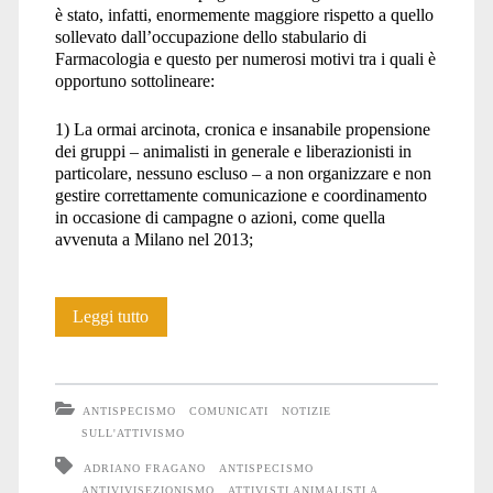
è stato, infatti, enormemente maggiore rispetto a quello
sollevato dall’occupazione dello stabulario di
Farmacologia e questo per numerosi motivi tra i quali è
opportuno sottolineare:
1) La ormai arcinota, cronica e insanabile propensione
dei gruppi – animalisti in generale e liberazionisti in
particolare, nessuno escluso – a non organizzare e non
gestire correttamente comunicazione e coordinamento
in occasione di campagne o azioni, come quella
avvenuta a Milano nel 2013;
I
Leggi tutto
muri
da
ANTISPECISMO
COMUNICATI
NOTIZIE
abbattere
SULL'ATTIVISMO
ADRIANO FRAGANO
ANTISPECISMO
ANTIVIVISEZIONISMO
ATTIVISTI ANIMALISTI A