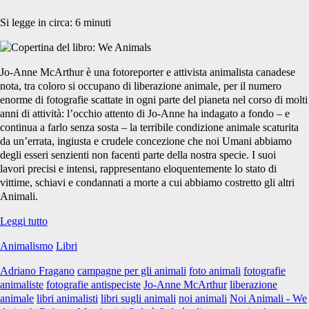
Si legge in circa:
6
minuti
Jo-Anne McArthur è una fotoreporter e attivista animalista canadese
nota, tra coloro si occupano di liberazione animale, per il numero
enorme di fotografie scattate in ogni parte del pianeta nel corso di molti
anni di attività: l’occhio attento di Jo-Anne ha indagato a fondo – e
continua a farlo senza sosta – la terribile condizione animale scaturita
da un’errata, ingiusta e crudele concezione che noi Umani abbiamo
degli esseri senzienti non facenti parte della nostra specie. I suoi
lavori precisi e intensi, rappresentano eloquentemente lo stato di
vittime, schiavi e condannati a morte a cui abbiamo costretto gli altri
Animali.
“Noi
Leggi tutto
Animali
Animalismo
Libri
–
We
Adriano Fragano
campagne per gli animali
foto animali
fotografie
Animals”
animaliste
fotografie antispeciste
Jo-Anne McArthur
liberazione
di
animale
libri animalisti
libri sugli animali
noi animali
Noi Animali - We
Jo-