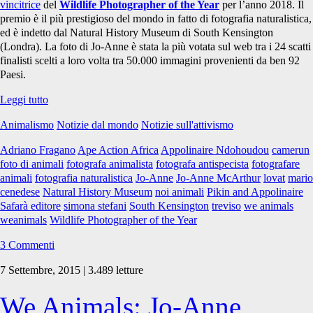
vincitrice
del
Wildlife Photographer of the Year
per l’anno 2018. Il
premio è il più prestigioso del mondo in fatto di fotografia naturalistica,
ed è indetto dal Natural History Museum di South Kensington
(Londra). La foto di Jo-Anne è stata la più votata sul web tra i 24 scatti
finalisti scelti a loro volta tra 50.000 immagini provenienti da ben 92
Paesi.
Jo-
Leggi tutto
Anne
Animalismo
Notizie dal mondo
Notizie sull'attivismo
McArthur
Wildlife
Adriano Fragano
Ape Action Africa
Appolinaire Ndohoudou
camerun
Photographer
foto di animali
fotografa animalista
fotografa antispecista
fotografare
of
animali
fotografia naturalistica
Jo-Anne
Jo-Anne McArthur
lovat
mario
the
cenedese
Natural History Museum
noi animali
Pikin and Appolinaire
Year
Safarà editore
simona stefani
South Kensington
treviso
we animals
2018
weanimals
Wildlife Photographer of the Year
3 Commenti
7 Settembre, 2015 | 3.489 letture
We Animals: Jo-Anne