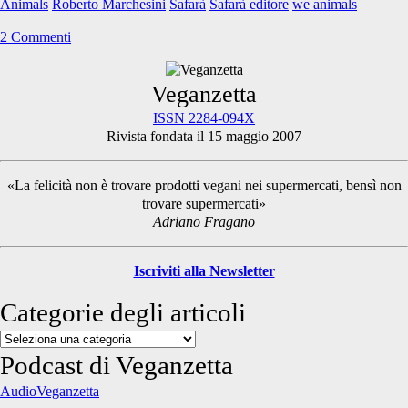
Animals
Roberto Marchesini
Safarà
Safarà editore
we animals
Anne
McArthur:
2 Commenti
fotografando
l’orrore
e
Primary
Veganzetta
la
ISSN 2284-094X
speranza
Rivista fondata il 15 maggio 2007
Sidebar
«La felicità non è trovare prodotti vegani nei supermercati, bensì non
trovare supermercati»
Adriano Fragano
Iscriviti alla Newsletter
Categorie degli articoli
Categorie
degli
Podcast di Veganzetta
articoli
AudioVeganzetta