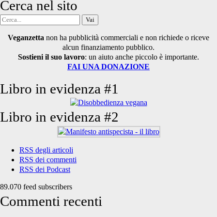
Cerca nel sito
Cerca
per:
Veganzetta
non ha pubblicità commerciali e non richiede o riceve
alcun finanziamento pubblico.
Sostieni il suo lavoro
: un aiuto anche piccolo è importante.
FAI UNA DONAZIONE
Libro in evidenza #1
Libro in evidenza #2
RSS degli articoli
RSS dei commenti
RSS dei Podcast
89.070 feed subscribers
Commenti recenti