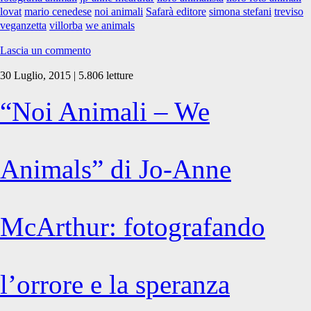
a
lovat
mario cenedese
noi animali
Safarà editore
simona stefani
treviso
Treviso
veganzetta
villorba
we animals
Lascia un commento
30 Luglio, 2015 | 5.806 letture
“Noi Animali – We
Animals” di Jo-Anne
McArthur: fotografando
l’orrore e la speranza