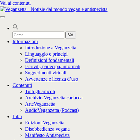
Vai ai contenuti
Cerca
per:
Informazioni
Introduzione a Veganzetta
Linguaggio e principi
Definizioni fondamentali
Iscriviti, partecipa, informati
Suggerimenti virtuali
Avvertenze e licenza d’uso
Contenuti
Tutti gli articoli
Archivio Veganzetta cartacea
ArteVeganzetta
AudioVeganzetta (Podcast)
Libri
Edizioni Veganzetta
Disobbedienza vegana
Manifesto Antispecista