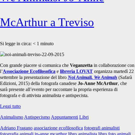
McArthur a Treviso
Si legge in circa:
< 1
minuto
Con grande piacere si comunica che
Veganzetta
in collaborazione con
l’
Associazione Ecofilosofica
e
libreria LOVAT
organizza martedì 22
settembre la presentazione del libro
Noi Animali. We Animals
(Safarà
Edizioni, 2015) della fotografa canadese
Jo-Anne McArthur
, che
sarà presente all’evento per raccontare la propria esperienza di
fotografa e di attivista animalista e antispecista.
We
Leggi tutto
Animals:
Animalismo
Antispecismo
Appuntamenti
Libri
Jo-
Anne
Adriano Fragano
associazione ecofilosofica
fotografi animalisti
McArthur
fotografia animali
jp-anne mcarthur
libro animalista
libro foto animali