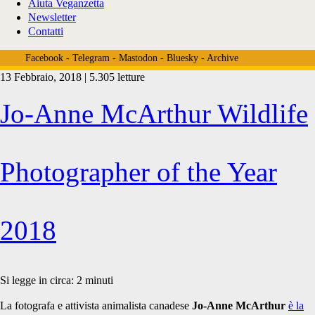
Aiuta Veganzetta
Newsletter
Contatti
Facebook
-
Telegram
-
Mastodon
-
Bluesky
-
Archive
13 Febbraio, 2018 | 5.305 letture
Tag:
Jo-Anne McArthur Wildlife
<span>noi
Photographer of the Year
animali</span>
2018
Si legge in circa:
2
minuti
La fotografa e attivista animalista canadese
Jo-Anne McArthur
è la