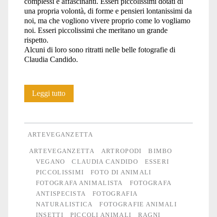
complessi e affascinanti. Esseri piccolissimi dotati di
una propria volontà, di forme e pensieri lontanissimi da
noi, ma che vogliono vivere proprio come lo vogliamo
noi. Esseri piccolissimi che meritano un grande
rispetto.
Alcuni di loro sono ritratti nelle belle fotografie di
Claudia Candido.
Esseri
Leggi tutto
piccolissimi
ARTEVEGANZETTA
ARTEVEGANZETTA
ARTROPODI
BIMBO
VEGANO
CLAUDIA CANDIDO
ESSERI
PICCOLISSIMI
FOTO DI ANIMALI
FOTOGRAFA ANIMALISTA
FOTOGRAFA
ANTISPECISTA
FOTOGRAFIA
NATURALISTICA
FOTOGRAFIE ANIMALI
INSETTI
PICCOLI ANIMALI
RAGNI