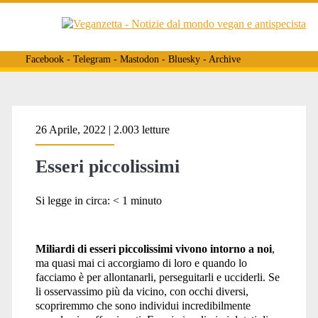
Facebook
-
Telegram
-
Mastodon
-
Bluesky
-
Archive
Tag:
26 Aprile, 2022 | 2.003 letture
Esseri piccolissimi
<span>fotografa
Si legge in circa:
< 1
minuto
antispecista</span>
Miliardi di esseri piccolissimi vivono intorno a noi
,
ma quasi mai ci accorgiamo di loro e quando lo
facciamo è per allontanarli, perseguitarli e ucciderli. Se
li osservassimo più da vicino, con occhi diversi,
scopriremmo che sono individui incredibilmente