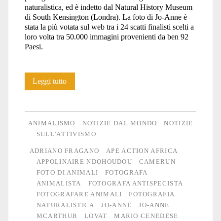
naturalistica, ed è indetto dal Natural History Museum
di South Kensington (Londra). La foto di Jo-Anne è
stata la più votata sul web tra i 24 scatti finalisti scelti a
loro volta tra 50.000 immagini provenienti da ben 92
Paesi.
Jo-
Leggi tutto
Anne
McArthur
ANIMALISMO
NOTIZIE DAL MONDO
NOTIZIE
Wildlife
SULL'ATTIVISMO
ADRIANO FRAGANO
APE ACTION AFRICA
Photographer
APPOLINAIRE NDOHOUDOU
CAMERUN
of
FOTO DI ANIMALI
FOTOGRAFA
ANIMALISTA
FOTOGRAFA ANTISPECISTA
the
FOTOGRAFARE ANIMALI
FOTOGRAFIA
Year
NATURALISTICA
JO-ANNE
JO-ANNE
MCARTHUR
LOVAT
MARIO CENEDESE