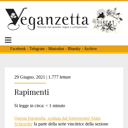
Facebook
-
Telegram
-
Mastodon
-
Bluesky
-
Archive
Tag:
29 Giugno, 2021 | 1.777 letture
Rapimenti
<span>National
Si legge in circa:
< 1
minuto
Geographic</span>
Questa fotografia, scattata dal fotoreporter Alain
Schroeder
fa parte della serie vincitrice della sezione