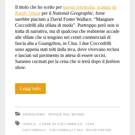
Il titolo che ho scelto per
questa fotografia, scattata da
Randy Olson
per il
National Geographic
, forse
sarebbe piaciuto a David Foster Wallace. “Mangiare
Coccodrilli alla sfilata di moda”. Purtroppo però non si
tratta di narrativa, ma di qualcosa che realmente accade
alle sfilate che si tengono nei centri commerciali di
fascia alta a Guangzhou, in Cina. I due Coccodrilli
sono appena stati tolti dalla teca, dove vivevano reclusi
e lasciati sul pavimento in attesa di essere uccisi.
Saranno cucinati per la cena che si terrà dopo il
fashion
show
.
Mangiare
Leggi tutto
Coccodrilli
alla
ANIMALISMO
NOTIZIE DAL MONDO
sfilata
AFRICA
CARNE DI COCCODRILLO
CINA
COCCODRILLI
COCCODRILLI CINA
DAVID FOSTER
di