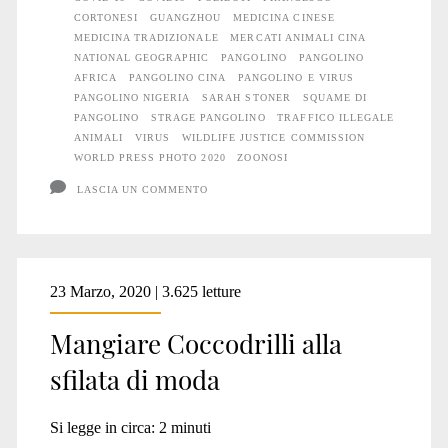
il
CORTONESI
GUANGZHOU
MEDICINA CINESE
MEDICINA TRADIZIONALE
MERCATI ANIMALI CINA
Coronavirus
NATIONAL GEOGRAPHIC
PANGOLINO
PANGOLINO
AFRICA
PANGOLINO CINA
PANGOLINO E VIRUS
PANGOLINO NIGERIA
SARAH STONER
SQUAME DI
PANGOLINO
STRAGE PANGOLINO
TRAFFICO ILLEGALE
ANIMALI
VIRUS
WILDLIFE JUSTICE COMMISSION
WORLD PRESS PHOTO 2020
ZOONOSI
LASCIA UN COMMENTO
23 Marzo, 2020 | 3.625 letture
Mangiare Coccodrilli alla
sfilata di moda
Si legge in circa:
2
minuti