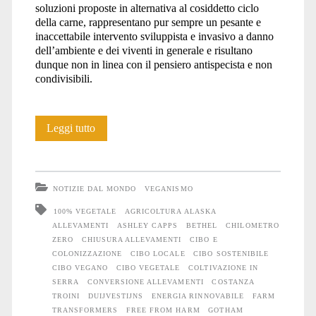
soluzioni proposte in alternativa al cosiddetto ciclo
della carne, rappresentano pur sempre un pesante e
inaccettabile intervento sviluppista e invasivo a danno
dell’ambiente e dei viventi in generale e risultano
dunque non in linea con il pensiero antispecista e non
condivisibili.
E’
Leggi tutto
tempo
di
NOTIZIE DAL MONDO
VEGANISMO
mettere
100% VEGETALE
AGRICOLTURA ALASKA
ALLEVAMENTI
ASHLEY CAPPS
BETHEL
CHILOMETRO
serre
ZERO
CHIUSURA ALLEVAMENTI
CIBO E
al
COLONIZZAZIONE
CIBO LOCALE
CIBO SOSTENIBILE
CIBO VEGANO
CIBO VEGETALE
COLTIVAZIONE IN
posto
SERRA
CONVERSIONE ALLEVAMENTI
COSTANZA
TROINI
DUIJVESTIJNS
ENERGIA RINNOVABILE
FARM
dei
TRANSFORMERS
FREE FROM HARM
GOTHAM