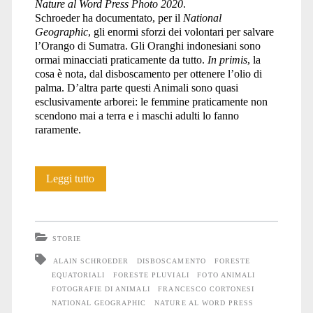
Nature al Word Press Photo 2020
.
Schroeder ha documentato, per il
National
Geographic
, gli enormi sforzi dei volontari per salvare
l’Orango di Sumatra. Gli Oranghi indonesiani sono
ormai minacciati praticamente da tutto.
In primis
, la
cosa è nota, dal disboscamento per ottenere l’olio di
palma. D’altra parte questi Animali sono quasi
esclusivamente arborei: le femmine praticamente non
scendono mai a terra e i maschi adulti lo fanno
raramente.
Rapimenti
Leggi tutto
STORIE
ALAIN SCHROEDER
DISBOSCAMENTO
FORESTE
EQUATORIALI
FORESTE PLUVIALI
FOTO ANIMALI
FOTOGRAFIE DI ANIMALI
FRANCESCO CORTONESI
NATIONAL GEOGRAPHIC
NATURE AL WORD PRESS