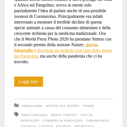
e Africa sul Pangolino, aveva in mente solo
parzialmente l’idea di parlare anche di una possibile
zoonosi di Coronavirus. Principalmente era infatti
interessato a mostrare il terribile declino di questa
specie animale a causa del consumo alimentare e della
crescente richiesta per la medicina tradizionale. Ora
che il
World Press Photo
2020 ha premiato Stirton con
il secondo premio della sezione
Nature
,
questa
fotografia
è diventata un simbolo non solo della strage
dei Pangolini
, ma anche della pandemia che ci ha
travolto.
La
Leggi tutto
strage
dei
ANIMALISMO
NOTIZIE DAL MONDO
STORIE
Pangolini:
BRACCONAGGIO
BRENT STIRTON
CACCIA
PANGOLINO
COMMERCIO PANGOLINO
CORONAVIRUS
oltre
COVID-19
COVID19
FOLIDOTI
FRANCESCO