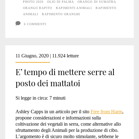
PHOTO 2020
OLIO DI PALMA
ORANGO DI SUMATRA
ORANGO RAPITO
RAPIMENTI ANIMALI
RAPIMENTO
ANIMALI
RAPIMENTO ORANGHI
6 COMMENTI
11 Giugno, 2020 | 11.924 letture
E’ tempo di mettere serre al
posto dei mattatoi
Si legge in circa:
7
minuti
Ashley Capps in un articolo per il sito
Free from Harm
,
propone considerazioni e informazioni sulla
coltivazione dei vegetali in serra, come alternative allo
sfruttamento degli Animali per la produzione di cibo.
L’argomento è di sicuro molto stimolante, sebbene le