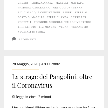
GREENS
LINDA ALVAREZ
MACELLI
MATTATOI
mattatoi
NATIONAL GEOGRAPHIC
ORTICOLTURA SERRA
RICICLO ACQUA CONTIVAZIONI
SERRE
SERRE AL
POSTO DI MACELLI
SERRE OLANDA
SERRE PER
VEGETALI
TECNICHE AGRICOLE PER I CLIMI FREDDI
THIN LEI WIN
TIM MEYERS
VEGAN
VEGANISMO
VEGETALI IN SERRA
5 COMMENTI
28 Maggio, 2020 | 4.899 letture
La strage dei Pangolini: oltre
il Coronavirus
Si legge in circa:
2
minuti
Quando Brent Stirton realizzò il suo reportage tra Cina