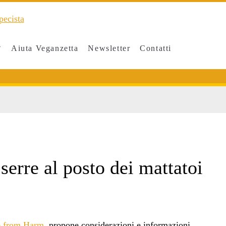
Aiuta Veganzetta
Newsletter
Contatti
serre al posto dei mattatoi
e from Harm
, propone considerazioni e informazioni