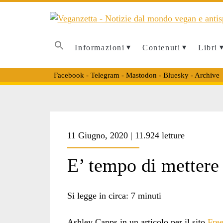
Informazioni
Contenuti
Libri
Facebook
-
Telegram
-
Mastodon
-
Bluesky
-
Archive
Tag:
11 Giugno, 2020 | 11.924 letture
<span>energia
E’ tempo di mettere 
rinnovabile</span>
Si legge in circa:
7
minuti
Ashley Capps in un articolo per il sito
Fre