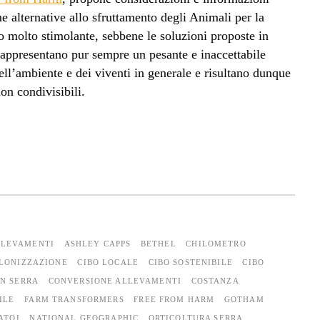
me alternative allo sfruttamento degli Animali per la
o molto stimolante, sebbene le soluzioni proposte in
, rappresentano pur sempre un pesante e inaccettabile
ell’ambiente e dei viventi in generale e risultano dunque
non condivisibili.
LLEVAMENTI
ASHLEY CAPPS
BETHEL
CHILOMETRO
OLONIZZAZIONE
CIBO LOCALE
CIBO SOSTENIBILE
CIBO
IN SERRA
CONVERSIONE ALLEVAMENTI
COSTANZA
ILE
FARM TRANSFORMERS
FREE FROM HARM
GOTHAM
ATOI
NATIONAL GEOGRAPHIC
ORTICOLTURA SERRA