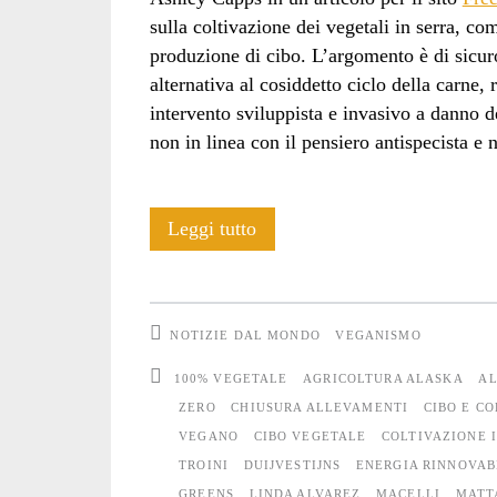
sulla coltivazione dei vegetali in serra, co
produzione di cibo. L’argomento è di sicur
alternativa al cosiddetto ciclo della carne
intervento sviluppista e invasivo a danno d
non in linea con il pensiero antispecista e 
E’
Leggi tutto
tempo
di
NOTIZIE DAL MONDO
VEGANISMO
mettere
100% VEGETALE
AGRICOLTURA ALASKA
A
serre
ZERO
CHIUSURA ALLEVAMENTI
CIBO E C
VEGANO
CIBO VEGETALE
COLTIVAZIONE 
al
TROINI
DUIJVESTIJNS
ENERGIA RINNOVAB
posto
GREENS
LINDA ALVAREZ
MACELLI
MATT