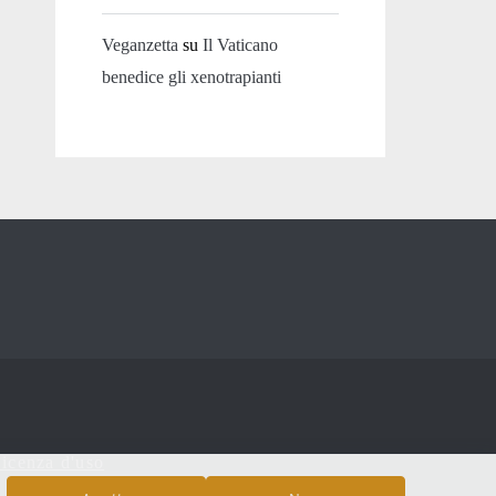
Veganzetta
su
Il Vaticano
benedice gli xenotrapianti
icenza d'uso