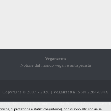
Veganzetta
Notizie dal mondo vegan e antispecista
Copyright © 2007 - 2026 |
Veganzetta
ISSN 2284-094X
sui cookie (UE)
|
Informativa sulla Privacy
|
Avvertenze e L
cniche, di protezione e statistiche (interne), non vi sono altri cookie se