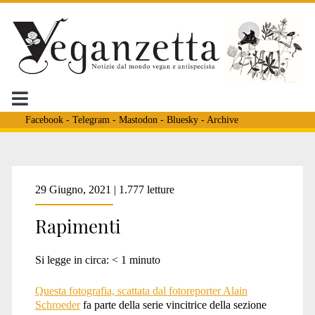
Facebook
-
Telegram
-
Mastodon
-
Bluesky
-
Archive
Tag:
29 Giugno, 2021 | 1.777 letture
Rapimenti
<span>disboscamento<
Si legge in circa:
< 1
minuto
Questa fotografia, scattata dal fotoreporter Alain
Schroeder
fa parte della serie vincitrice della sezione