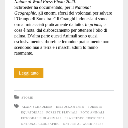
Nature al Word Press Photo 2020
.
Schroeder ha documentato, per il
National
Geographic
, gli enormi sforzi dei volontari per salvare
l’Orango di Sumatra. Gli Oranghi indonesiani sono
ormai minacciati praticamente da tutto.
In primis
, la
cosa è nota, dal disboscamento per ottenere l’olio di
palma. D’altra parte questi Animali sono quasi
esclusivamente arborei: le femmine praticamente non
scendono mai a terra e i maschi adulti lo fanno
raramente.
Rapimenti
Leggi tutto
STORIE
ALAIN SCHROEDER
DISBOSCAMENTO
FORESTE
EQUATORIALI
FORESTE PLUVIALI
FOTO ANIMALI
FOTOGRAFIE DI ANIMALI
FRANCESCO CORTONESI
NATIONAL GEOGRAPHIC
NATURE AL WORD PRESS