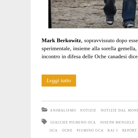
Mark Berkowitz
, sopravvissuto dopo ess
sperimentale, insieme alla sorella gemella,
incontro in difesa delle Oche canadesi dice
Siamo
Leggi tutto
tutti
Oche
ANIMALISMO
NOTIZIE
NOTIZIE DAL MON
GIACCHE PIUMINO OCA
JOSEPH MENGELE
OCA
OCHE
PIUMINO OCA
RAI 3
REPORT