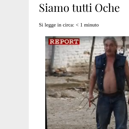
Siamo tutti Oche
Mengele</span>
Si legge in circa:
< 1
minuto