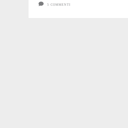
5 COMMENTI
perseguitati