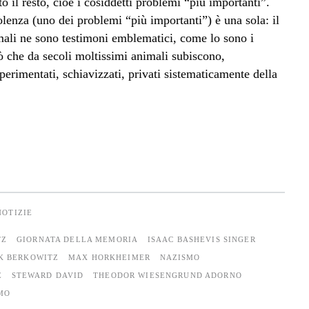
to il resto, cioè i cosiddetti problemi “più importanti”.
iolenza (uno dei problemi “più importanti”) è una sola: il
nimali ne sono testimoni emblematici, come lo sono i
ò che da secoli moltissimi animali subiscono,
sperimentati, schiavizzati, privati sistematicamente della
NOTIZIE
TZ
GIORNATA DELLA MEMORIA
ISAAC BASHEVIS SINGER
K BERKOWITZ
MAX HORKHEIMER
NAZISMO
E
STEWARD DAVID
THEODOR WIESENGRUND ADORNO
MO