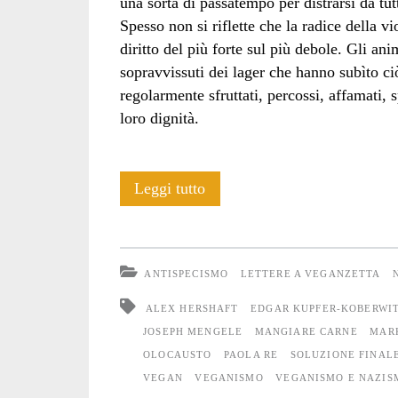
una sorta di passatempo per distrarsi da tut
Spesso non si riflette che la radice della v
diritto del più forte sul più debole. Gli a
sopravvissuti dei lager che hanno subìto ci
regolarmente sfruttati, percossi, affamati, 
loro dignità.
Il
Leggi tutto
Giorno
della
ANTISPECISMO
LETTERE A VEGANZETTA
Memoria:
ALEX HERSHAFT
EDGAR KUPFER-KOBERWI
riflessioni
JOSEPH MENGELE
MANGIARE CARNE
MAR
OLOCAUSTO
PAOLA RE
SOLUZIONE FINAL
di
VEGAN
VEGANISMO
VEGANISMO E NAZIS
alcuni