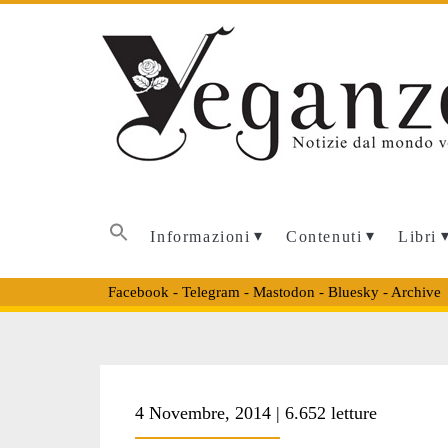
Informazioni
Contenuti
Libri
Facebook
-
Telegram
-
Mastodon
-
Bluesky
-
Archive
Tag:
4 Novembre, 2014 | 6.652 letture
<span>Joseph