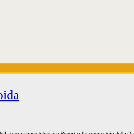
pida
della trasmissione televisiva
Report
sullo spiumaggio delle Oc