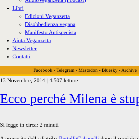
Libri
Edizioni Veganzetta
Disobbedienza vegana
Manifesto Antispecista
Aiuta Veganzetta
Newsletter
Contatti
Facebook
-
Telegram
-
Mastodon
-
Bluesky
-
Archive
13 Novembre, 2014 | 4.507 letture
Tag:
Ecco perché Milena è stu
<span>oca</span>
Si legge in circa:
2
minuti
A proposito della diatriba
Bertelli/Gabanelli
dopo il servizio 