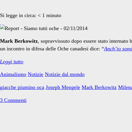
Si legge in circa:
< 1
minuto
Mark Berkowitz
, sopravvissuto dopo essere stato internato
un incontro in difesa delle Oche canadesi dice: “
Anch’io sono
Siamo
Leggi tutto
tutti
Animalismo
Notizie
Notizie dal mondo
Oche
giacche piumino oca
Joseph Mengele
Mark Berkowitz
Milena
3 Commenti
Primary