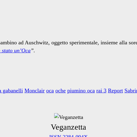
 bambino ad Auschwitz, oggetto sperimentale, insieme alla sore
 stato un’Oca
”.
 gabanelli
Monclair
oca
oche
piumino oca
rai 3
Report
Sabri
Veganzetta