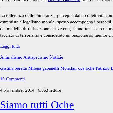
La tolleranza delle minoranze, percepita dalla collettività c
estremista e legalismo morale, spesso accompagna i percorsi, t
del modello di reificazione dei viventi, hanno innescato un 
tacciato di terrorismo e considerato un reazionario, mentre chi
Ecco
Leggi tutto
perché
Animalismo
Antispecismo
Notizie
Milena
è
cristina beretta
Milena gabanelli
Monclair
oca
oche
Patrizio B
stupida
10 Commenti
4 Novembre, 2014 | 6.653 letture
Siamo tutti Oche