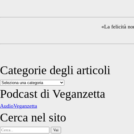
Sidebar
«La felicità no
Categorie degli articoli
Categorie
degli
Podcast di Veganzetta
articoli
AudioVeganzetta
Cerca nel sito
Cerca