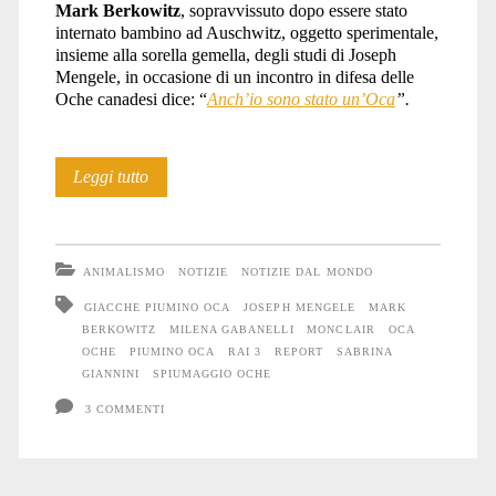
Mark Berkowitz
, sopravvissuto dopo essere stato
internato bambino ad Auschwitz, oggetto sperimentale,
insieme alla sorella gemella, degli studi di Joseph
Mengele, in occasione di un incontro in difesa delle
Oche canadesi dice: “
Anch’io sono stato un’Oca
”.
Siamo
Leggi tutto
tutti
Oche
ANIMALISMO
NOTIZIE
NOTIZIE DAL MONDO
GIACCHE PIUMINO OCA
JOSEPH MENGELE
MARK
BERKOWITZ
MILENA GABANELLI
MONCLAIR
OCA
OCHE
PIUMINO OCA
RAI 3
REPORT
SABRINA
GIANNINI
SPIUMAGGIO OCHE
3 COMMENTI