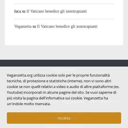
luca
su
Il Vaticano benedice gli xenotrapianti
Veganzetta
su
Il Vaticano benedice gli xenotrapianti
Veganzetta
Notizie dal mondo vegan e antispecista
Veganzetta.org utilizza cookie solo per le proprie funzionalità
tecniche, di protezione e statistiche (interne), non vi sono altri
cookie se non quelli relativi a video e audio di altre piattaforme (es.
Youtube) incorporati in alcune pagine del sito. Se vuoi saperne di
più visita la pagina dell'infornativa sui cookie. Veganzetta ha
Copyright © 2007 - 2026 |
Veganzetta
ISSN 2284-094X
un'indole molto riservata.
Informativa sui cookie (UE)
|
Informativa sulla Privacy
|
Avvertenze e Licenza d'uso
Accetta
ANIMALI LIBERI!