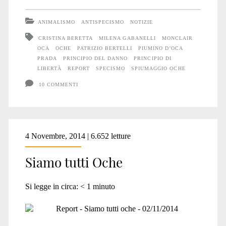
Milena
ANIMALISMO
ANTISPECISMO
NOTIZIE
è
CRISTINA BERETTA
MILENA GABANELLI
MONCLAIR
OCA
OCHE
PATRIZIO BERTELLI
PIUMINO D'OCA
stupida
PRADA
PRINCIPIO DEL DANNO
PRINCIPIO DI
LIBERTÀ
REPORT
SPECISMO
SPIUMAGGIO OCHE
10 COMMENTI
4 Novembre, 2014 | 6.652 letture
Siamo tutti Oche
Si legge in circa:
< 1
minuto