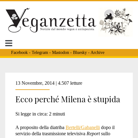
Facebook
-
Telegram
-
Mastodon
-
Bluesky
-
Archive
Tag:
13 Novembre, 2014 | 4.507 letture
Ecco perché Milena è stupida
<span>Monclair</span>
Si legge in circa:
2
minuti
A proposito della diatriba
Bertelli/Gabanelli
dopo il
servizio della trasmissione televisiva
Report
sullo