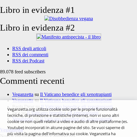
Libro in evidenza #1
Libro in evidenza #2
RSS degli articoli
RSS dei commenti
RSS dei Podcast
89.078 feed subscribers
Commenti recenti
Veganzetta
su
Il Vaticano benedice gli xenotrapianti
Veganzetta
su
Il Vaticano benedice gli xenotrapianti
Paola Drog
su
Il Vaticano benedice gli xenotrapianti
Veganzetta.org utilizza cookie solo per le proprie funzionalità
luca
su
Il Vaticano benedice gli xenotrapianti
tecniche, di protezione e statistiche (interne), non vi sono altri
Veganzetta
su
Il Vaticano benedice gli xenotrapianti
cookie se non quelli relativi a video e audio di altre piattaforme (es.
Youtube) incorporati in alcune pagine del sito. Se vuoi saperne di
Veganzetta
più visita la pagina dell'infornativa sui cookie. Veganzetta ha
Notizie dal mondo vegan e antispecista