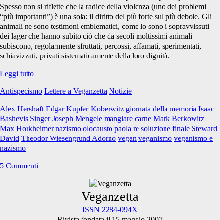
Spesso non si riflette che la radice della violenza (uno dei problemi
“più importanti”) è una sola: il diritto del più forte sul più debole. Gli
animali ne sono testimoni emblematici, come lo sono i sopravvissuti
dei lager che hanno subìto ciò che da secoli moltissimi animali
subiscono, regolarmente sfruttati, percossi, affamati, sperimentati,
schiavizzati, privati sistematicamente della loro dignità.
Il
Leggi tutto
Giorno
Antispecismo
Lettere a Veganzetta
Notizie
della
Memoria:
Alex Hershaft
Edgar Kupfer-Koberwitz
giornata della memoria
Isaac
riflessioni
Bashevis Singer
Joseph Mengele
mangiare carne
Mark Berkowitz
di
Max Horkheimer
nazismo
olocausto
paola re
soluzione finale
Steward
alcuni
David
Theodor Wiesengrund Adorno
vegan
veganismo
veganismo e
perseguitati
nazismo
5 Commenti
Primary
Veganzetta
ISSN 2284-094X
Rivista fondata il 15 maggio 2007