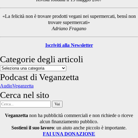
Sidebar
«La felicità non è trovare prodotti vegani nei supermercati, bensì non
trovare supermercati»
Adriano Fragano
Iscriviti alla Newsletter
Categorie degli articoli
Categorie
degli
Podcast di Veganzetta
articoli
AudioVeganzetta
Cerca nel sito
Cerca
per:
Veganzetta
non ha pubblicità commerciali e non richiede o riceve
alcun finanziamento pubblico.
Sostieni il suo lavoro
: un aiuto anche piccolo è importante.
FAI UNA DONAZIONE