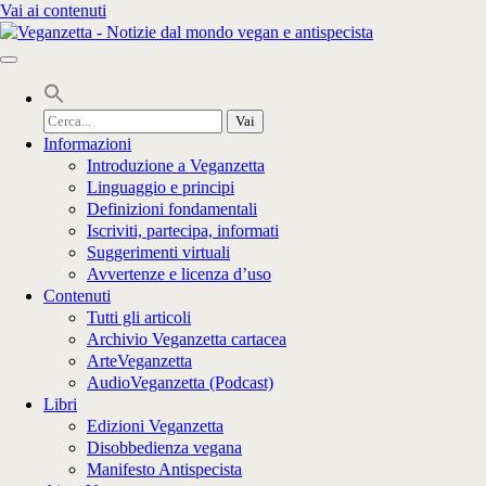
Vai ai contenuti
Cerca
per:
Informazioni
Introduzione a Veganzetta
Linguaggio e principi
Definizioni fondamentali
Iscriviti, partecipa, informati
Suggerimenti virtuali
Avvertenze e licenza d’uso
Contenuti
Tutti gli articoli
Archivio Veganzetta cartacea
ArteVeganzetta
AudioVeganzetta (Podcast)
Libri
Edizioni Veganzetta
Disobbedienza vegana
Manifesto Antispecista