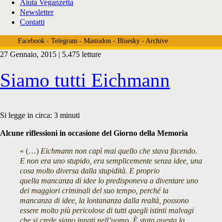
Aiuta Veganzetta
Newsletter
Contatti
Facebook
-
Telegram
-
Mastodon
-
Bluesky
-
Archive
27 Gennaio, 2015 | 5.475 letture
Tag:
Siamo tutti Eichmann
<span>soluzione
Si legge in circa:
3
minuti
Alcune riflessioni in occasione del Giorno della Memoria
finale</span>
« (…)
Eichmann non capì mai quello che stava facendo.
E non era uno stupido, era semplicemente senza idee, una
cosa molto diversa dalla stupidità. E proprio
quella mancanza di idee lo predisponeva a diventare uno
dei maggiori criminali del suo tempo, perché la
mancanza di idee, la lontananza dalla realtà, possono
essere molto più pericolose di tutti quegli istinti malvagi
che si crede siano innati nell’uomo. È stata questa la