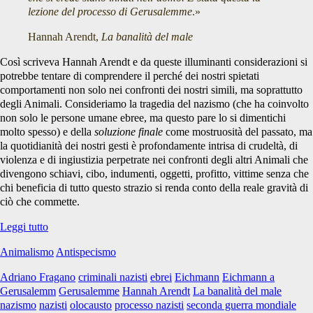
lezione del processo di Gerusalemme
.»
Hannah Arendt,
La banalità del male
Così scriveva Hannah Arendt e da queste illuminanti considerazioni si
potrebbe tentare di comprendere il perché dei nostri spietati
comportamenti non solo nei confronti dei nostri simili, ma soprattutto
degli Animali. Consideriamo la tragedia del nazismo (che ha coinvolto
non solo le persone umane ebree, ma questo pare lo si dimentichi
molto spesso) e della
soluzione finale
come mostruosità del passato, ma
la quotidianità dei nostri gesti è profondamente intrisa di crudeltà, di
violenza e di ingiustizia perpetrate nei confronti degli altri Animali che
divengono schiavi, cibo, indumenti, oggetti, profitto, vittime senza che
chi beneficia di tutto questo strazio si renda conto della reale gravità di
ciò che commette.
Siamo
Leggi tutto
tutti
Animalismo
Antispecismo
Eichmann
Adriano Fragano
criminali nazisti
ebrei
Eichmann
Eichmann a
Gerusalemm
Gerusalemme
Hannah Arendt
La banalità del male
nazismo
nazisti
olocausto
processo nazisti
seconda guerra mondiale