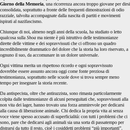
Giorno della Memoria
, una ricorrenza ancora troppo giovane per dirsi
consolidata, soprattutto a fronte delle frequenti dimostrazioni di odio
razziale, talvolta accompagnate dalla nascita di partiti e movimenti
ispirati al nazifascismo.
Chiunque di noi, almeno negli anni della scuola, ha studiato o letto
qualcosa sulla
Shoa
ma niente è più istruttivo delle testimonianze
dirette delle vittime e dei sopravvissuti che ci offrono un quadro
incredibilmente drammatico del dolore che la storia ha loro riservato, a
ognuno il suo, da accomunare in un dolore universale.
Ogni vittima merita un rispettoso ricordo e ogni sopravvissuto
dovrebbe essere assunto ancora oggi come fonte preziosa di
testimonianza, soprattutto nelle scuole dove si trova sempre meno
tempo per insegnare la storia recente.
Da antispecista, oltre che antirazzista, sono rimasta particolarmente
colpita dalle testimonianze di alcuni perseguitati che, sopravvissuti alla
non vita dei lager, hanno trovato una forza ammirevole per dedicarsi
alla causa di liberazione animale. Chi dedica la propria vita ai senza
voce viene spesso accusato di superficialità: con tutti i problemi che ci
sono, pare che dedicarsi agli animali sia una sorta di passatempo per
distrarsi da tutto il resto, cioè i cosiddetti problemi “più importanti”.