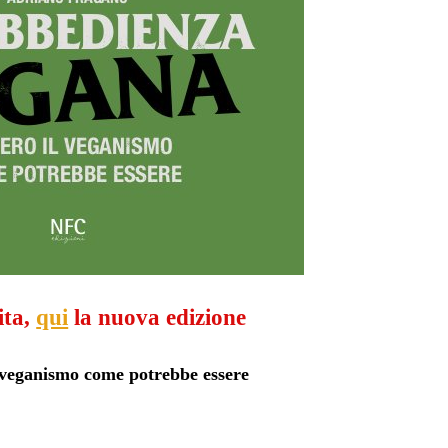
ita,
qui
la nuova edizione
 veganismo come potrebbe essere