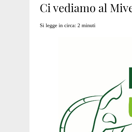
Ci vediamo al Miv
veganismo
Si legge in circa:
2
minuti
come
potrebbe
essere</span>