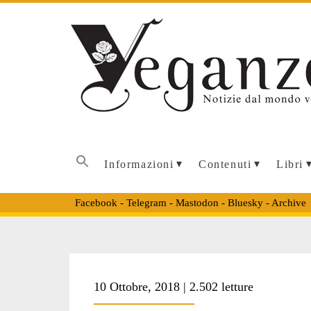
Informazioni
Contenuti
Libri
Facebook
-
Telegram
-
Mastodon
-
Bluesky
-
Archive
Tag:
10 Ottobre, 2018 | 2.502 letture
<span>il