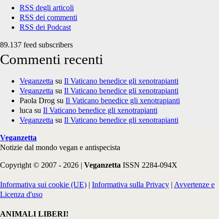
RSS degli articoli
RSS dei commenti
RSS dei Podcast
89.137 feed subscribers
Commenti recenti
Veganzetta
su
Il Vaticano benedice gli xenotrapianti
Veganzetta
su
Il Vaticano benedice gli xenotrapianti
Paola Drog
su
Il Vaticano benedice gli xenotrapianti
luca
su
Il Vaticano benedice gli xenotrapianti
Veganzetta
su
Il Vaticano benedice gli xenotrapianti
Veganzetta
Notizie dal mondo vegan e antispecista
Copyright © 2007 - 2026 |
Veganzetta
ISSN 2284-094X
Informativa sui cookie (UE)
|
Informativa sulla Privacy
|
Avvertenze e
Licenza d'uso
ANIMALI LIBERI!