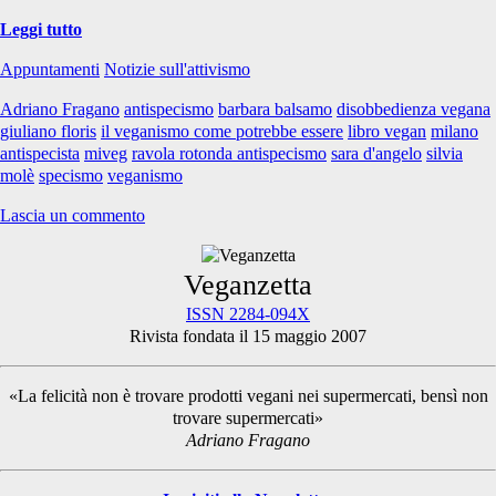
Ci
Leggi tutto
vediamo
Appuntamenti
Notizie sull'attivismo
al
Miveg
Adriano Fragano
antispecismo
barbara balsamo
disobbedienza vegana
2018
giuliano floris
il veganismo come potrebbe essere
libro vegan
milano
antispecista
miveg
ravola rotonda antispecismo
sara d'angelo
silvia
molè
specismo
veganismo
Lascia un commento
Primary
Veganzetta
ISSN 2284-094X
Rivista fondata il 15 maggio 2007
Sidebar
«La felicità non è trovare prodotti vegani nei supermercati, bensì non
trovare supermercati»
Adriano Fragano