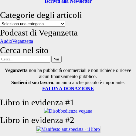
Iscriviti alla Newsletter
Categorie degli articoli
Categorie
degli
Podcast di Veganzetta
articoli
AudioVeganzetta
Cerca nel sito
Cerca
per:
Veganzetta
non ha pubblicità commerciali e non richiede o riceve
alcun finanziamento pubblico.
Sostieni il suo lavoro
: un aiuto anche piccolo è importante.
FAI UNA DONAZIONE
Libro in evidenza #1
Libro in evidenza #2