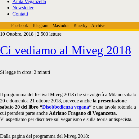
Aiuta Veganzetta
Newsletter
Contatti
Facebook
-
Telegram
-
Mastodon
-
Bluesky
-
Archive
10 Ottobre, 2018 | 2.503 letture
Tag:
Ci vediamo al Miveg 2018
<span>ravola
Si legge in circa:
2
minuti
rotonda
Il programma del festival Miveg 2018 che si svolgerà a Milano sabato
20 e domenica 21 ottobre 2018, prevede anche
la presentazione
sabato 20 del libro “
Disobbedienza vegana
“
e una tavola rotonda a
cui prenderà parte anche
Adriano Fragano di Veganzetta
.
antispecismo</span>
Vi aspettiamo per discutere sul veganismo e sulla teoria antispecista.
Dalla pagina del programma del Miveg 2018: