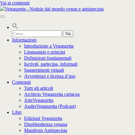
Vai ai contenuti
Cerca
per:
Informazioni
Introduzione a Veganzetta
Linguaggio e principi
Definizioni fondamentali
Iscriviti, partecipa, informati
Suggerimenti virtuali
Avvertenze e licenza d’uso
Contenuti
Tutti gli articoli
Archivio Veganzetta cartacea
ArteVeganzetta
AudioVeganzetta (Podcast)
Libri
Edizioni Veganzetta
Disobbedienza vegana
Manifesto Antispecista