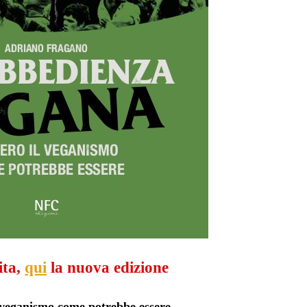
ita,
qui
la nuova edizione
 veganismo come potrebbe essere