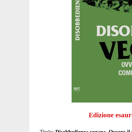
Edizione esaur
Titolo:
Disobbedienza vegana. Ovvero il