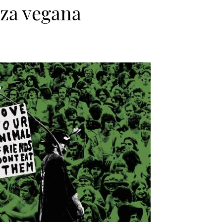
nza vegana
>