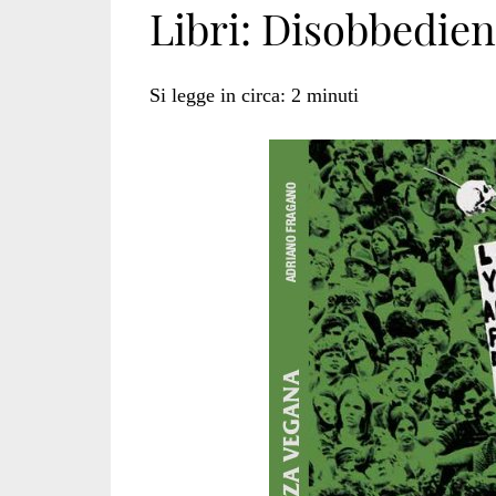
Libri: Disobbedie
del
Si legge in circa:
2
minuti
veganismo</span