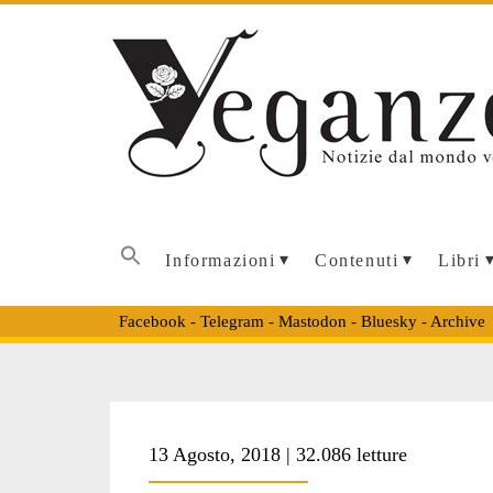
Informazioni
Contenuti
Libri
Facebook
-
Telegram
-
Mastodon
-
Bluesky
-
Archive
Tag:
13 Agosto, 2018 | 32.086 letture
<span>origini