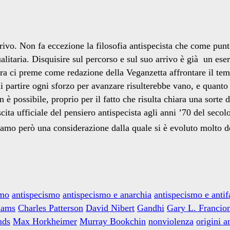
rivo. Non fa eccezione la filosofia antispecista che come punt
itaria. Disquisire sul percorso e sul suo arrivo è già un ese
 ci preme come redazione della Veganzetta affrontare il tema 
i partire ogni sforzo per avanzare risulterebbe vano, e quanto
è possibile, proprio per il fatto che risulta chiara una sorte 
cita ufficiale del pensiero antispecista agli anni ’70 del sec
iamo però una considerazione dalla quale si è evoluto molto d
smo
antispecismo
antispecismo e anarchia
antispecismo e anti
dams
Charles Patterson
David Nibert
Gandhi
Gary L. Francio
nds
Max Horkheimer
Murray Bookchin
nonviolenza
origini 