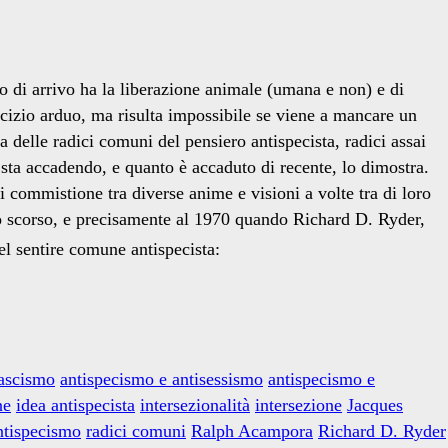
o di arrivo ha la liberazione animale (umana e non) e di
rcizio arduo, ma risulta impossibile se viene a mancare un
delle radici comuni del pensiero antispecista, radici assai
 sta accadendo, e quanto è accaduto di recente, lo dimostra.
di commistione tra diverse anime e visioni a volte tra di loro
olo scorso, e precisamente al 1970 quando Richard D. Ryder,
el sentire comune antispecista:
fascismo
antispecismo e antisessismo
antispecismo e
ne
idea antispecista
intersezionalità
intersezione
Jacques
antispecismo
radici comuni
Ralph Acampora
Richard D. Ryder