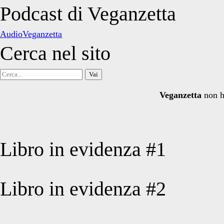
degli
Podcast di Veganzetta
articoli
AudioVeganzetta
Cerca nel sito
Cerca
per:
Veganzetta
non h
Libro in evidenza #1
Libro in evidenza #2