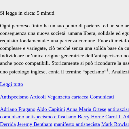
antispecista</span>
Si legge in circa:
5
minuti
Ogni percorso finito ha un suo punto di partenza ed un suo ar
conseguenza una nuova società umana libera, solidale ed egual
requisito fondamentale: una partenza comune. Fuor di metafora
complesse e variegate, ciò perché senza una solida base da cu
Individuare un’unica origine generatrice dell’antispecismo non 
anche poco compatibili. Storicamente si può ricondurre la nas
1
uno psicologo inglese, conia il termine “specismo”
. Analizz
Lettera
Leggi tutto
aperta
Antispecismo
Articoli Veganzetta cartacea
Comunicati
della
Veganzetta
Adriano Fragano
Aldo Capitini
Anna Maria Ortese
antirazzi
al
comunismo
antispecismo e fascismo
Barry Horne
Carol J. A
futuro
Derrida
Jeremy Bentham
manifesto antispecista
Mark Rowla
movimento