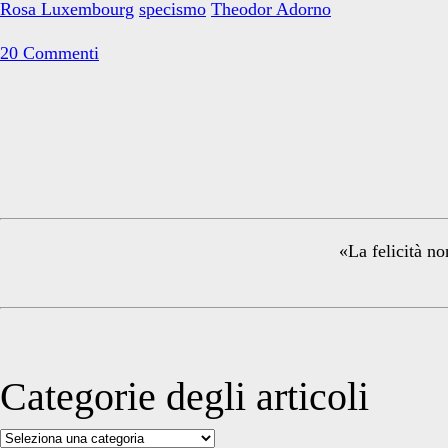
Rosa Luxembourg
specismo
Theodor Adorno
antispecista:
le
20 Commenti
radici
comuni
Primary
Sidebar
«La felicità no
Categorie degli articoli
Categorie