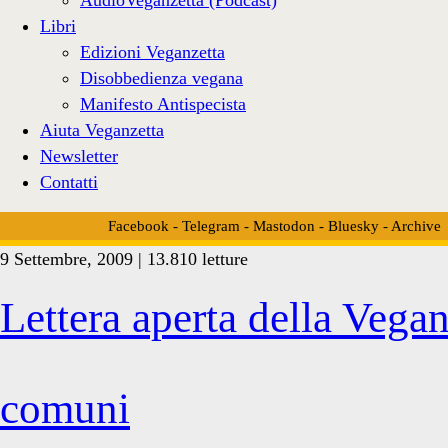
Libri
Edizioni Veganzetta
Disobbedienza vegana
Manifesto Antispecista
Aiuta Veganzetta
Newsletter
Contatti
Facebook
-
Telegram
-
Mastodon
-
Bluesky
-
Archive
9 Settembre, 2009 | 13.810 letture
Tag:
Lettera aperta della Vegan
<span>idea
comuni