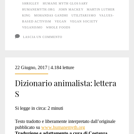
SHRIGLEY
HUMANE MYTH GLOSSARY
HUMANEMYTH.ORG
JOHN MACKEY
MARTIN LUTHER
KING
MOHANDAS GANDHI
UTILITARISMO
VALUES-
BASED ACTIVISM
VEGAN
VEGAN SOCIETY
VEGANISMO
WHOLE FOODS
LASCIA UN COMMENTO
22 Giugno, 2017 | 4.184 letture
Dizionario animalista: lettera
S
Si legge in circa:
2
minuti
Testo tradotto e liberamente interpretato dall’originale
pubblicato su
www.humanemyth.org
Traduzione e adattamento a cura di Costanza