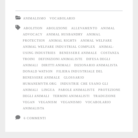
animalista:
lettera
ANIMALISMO
VOCABOLARIO
A
ABOLITION
ABOLIZIONE
ALLEVAMENTO
ANIMAL
ADVOCACY
ANIMAL HUSBANDRY
ANIMAL
PROTECTION
ANIMAL RIGHTS
ANIMAL WELFARE
ANIMAL WELFARE INDUSTRIAL COMPLEX
ANIMAL-
USING INDUSTRIES
BENESSERE ANIMALE
COSTANZA
TROINI
DEFINIZIONI ANIMALISTE
DIFESA DEGLI
ANIMALI
DIRITTI ANIMALI
DIZIONARIO ANIMALISTA
DONALD WATSON
FILIERA INDUSTRIALE DEL
BENESSERE ANIMALE
GLOSSARIO
HUMANEMYTH.ORG
INDUSTRIE CHE USANO GLI
ANIMALI
LINGUA
PAROLE ANIMALISTE
PROTEZIONE
DEGLI ANIMALI
TERMINI ANIMALISTI
TRADUZIONE
VEGAN
VEGANISM
VEGANISMO
VOCABOLARIO
ANIMALISTA
6 COMMENTI