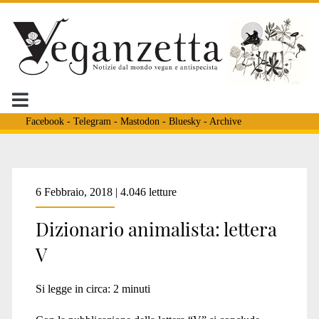
Facebook
-
Telegram
-
Mastodon
-
Bluesky
-
Archive
Tag:
6 Febbraio, 2018 | 4.046 letture
Dizionario animalista: lettera
<span>humanemyth.org
V
Si legge in circa:
2
minuti