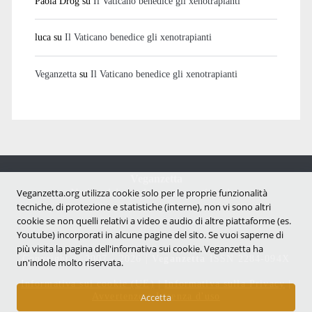
Paola Drog
su
Il Vaticano benedice gli xenotrapianti
luca
su
Il Vaticano benedice gli xenotrapianti
Veganzetta
su
Il Vaticano benedice gli xenotrapianti
Veganzetta
Notizie dal mondo vegan e antispecista
Veganzetta.org utilizza cookie solo per le proprie funzionalità
tecniche, di protezione e statistiche (interne), non vi sono altri
cookie se non quelli relativi a video e audio di altre piattaforme (es.
Youtube) incorporati in alcune pagine del sito. Se vuoi saperne di
più visita la pagina dell'infornativa sui cookie. Veganzetta ha
Copyright © 2007 - 2026 |
Veganzetta
ISSN 2284-094X
un'indole molto riservata.
Informativa sui cookie (UE)
|
Informativa sulla Privacy
|
Avvertenze e Licenza d'uso
Accetta