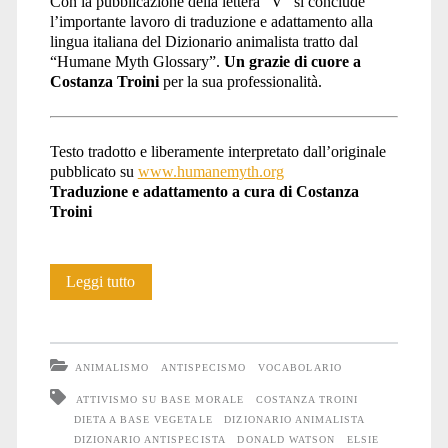
Con la pubblicazione della lettera “V” si conclude
l’importante lavoro di traduzione e adattamento alla
lingua italiana del Dizionario animalista tratto dal
“Humane Myth Glossary”.
Un grazie di cuore a
Costanza Troini
per la sua professionalità.
Testo tradotto e liberamente interpretato dall’originale
pubblicato su
www.humanemyth.org
Traduzione e adattamento a cura di Costanza
Troini
Dizionario
Leggi tutto
animalista:
lettera
ANIMALISMO
ANTISPECISMO
VOCABOLARIO
V
ATTIVISMO SU BASE MORALE
COSTANZA TROINI
DIETA A BASE VEGETALE
DIZIONARIO ANIMALISTA
DIZIONARIO ANTISPECISTA
DONALD WATSON
ELSIE