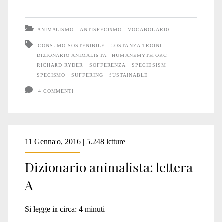
animalista:
lettera
ANIMALISMO
ANTISPECISMO
VOCABOLARIO
S
CONSUMO SOSTENIBILE
COSTANZA TROINI
DIZIONARIO ANIMALISTA
HUMANEMYTH.ORG
RICHARD RYDER
SOFFERENZA
SPECIESISM
SPECISMO
SUFFERING
SUSTAINABLE
4 COMMENTI
11 Gennaio, 2016 | 5.248 letture
Dizionario animalista: lettera
A
Si legge in circa:
4
minuti