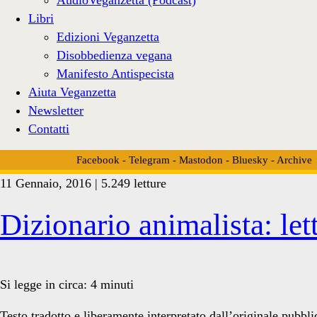
Libri
Edizioni Veganzetta
Disobbedienza vegana
Manifesto Antispecista
Aiuta Veganzetta
Newsletter
Contatti
Facebook
-
Telegram
-
Mastodon
-
Bluesky
-
Archive
11 Gennaio, 2016 | 5.249 letture
Tag:
Dizionario animalista: let
<span>Difesa
Si legge in circa:
4
minuti
Testo tradotto e liberamente interpretato dall’originale pubbl