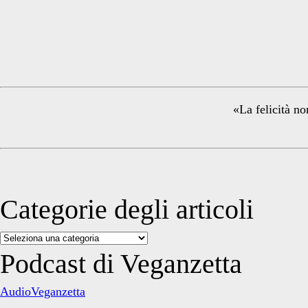
Primary
Sidebar
«La felicità no
Categorie degli articoli
Categorie
degli
Podcast di Veganzetta
articoli
AudioVeganzetta