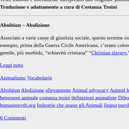
degli
Traduzione e adattamento a cura di Costanza Troini
Abolition – Abolizione
Animali</span>
Associato a varie cause di giustizia sociale, questo termine r
esempio, prima della Guerra Civile Americana, c’erano coloro 
gentile, più morbida, “schiavitù cristiana” “
Christian slavery.
Dizionario
Leggi tutto
animalista:
Animalismo
Vocabolario
lettera
A
Abolition
Abolizione
allevamento
Animal advocacy
Animal h
benessere animale
costanza troini
definizioni animaliste
Difes
humanemyth.org
Industrie che usano gli Animali
lingua
parol
6 Commenti