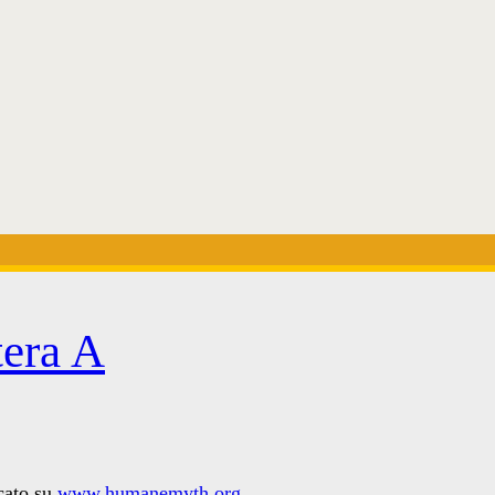
tera A
icato su
www.humanemyth.org