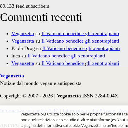
89.133 feed subscribers
Commenti recenti
Veganzetta
su
Il Vaticano benedice gli xenotrapianti
Veganzetta
su
Il Vaticano benedice gli xenotrapianti
Paola Drog
su
Il Vaticano benedice gli xenotrapianti
luca
su
Il Vaticano benedice gli xenotrapianti
Veganzetta
su
Il Vaticano benedice gli xenotrapianti
Veganzetta
Notizie dal mondo vegan e antispecista
Copyright © 2007 - 2026 |
Veganzetta
ISSN 2284-094X
Informativa sui cookie (UE)
|
Informativa sulla Privacy
|
Avve
Veganzetta.org utilizza cookie solo per le proprie funzionalità te
non quelli relativi a video e audio di altre piattaforme (es. Youtu
ANIMALI LIBERI!
la pagina dell'infornativa sui cookie. Veganzetta ha un'indole mo