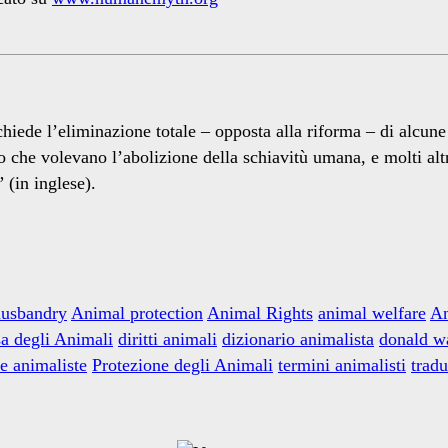
ichiede l’eliminazione totale – opposta alla riforma – di alcu
che volevano l’abolizione della schiavitù umana, e molti altr
” (in inglese).
usbandry
Animal protection
Animal Rights
animal welfare
An
a degli Animali
diritti animali
dizionario animalista
donald w
e animaliste
Protezione degli Animali
termini animalisti
trad