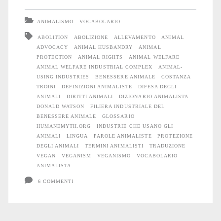
lettera
ANIMALISMO
VOCABOLARIO
A
ABOLITION
ABOLIZIONE
ALLEVAMENTO
ANIMAL
ADVOCACY
ANIMAL HUSBANDRY
ANIMAL
PROTECTION
ANIMAL RIGHTS
ANIMAL WELFARE
ANIMAL WELFARE INDUSTRIAL COMPLEX
ANIMAL-
USING INDUSTRIES
BENESSERE ANIMALE
COSTANZA
TROINI
DEFINIZIONI ANIMALISTE
DIFESA DEGLI
ANIMALI
DIRITTI ANIMALI
DIZIONARIO ANIMALISTA
DONALD WATSON
FILIERA INDUSTRIALE DEL
BENESSERE ANIMALE
GLOSSARIO
HUMANEMYTH.ORG
INDUSTRIE CHE USANO GLI
ANIMALI
LINGUA
PAROLE ANIMALISTE
PROTEZIONE
DEGLI ANIMALI
TERMINI ANIMALISTI
TRADUZIONE
VEGAN
VEGANISM
VEGANISMO
VOCABOLARIO
ANIMALISTA
6 COMMENTI