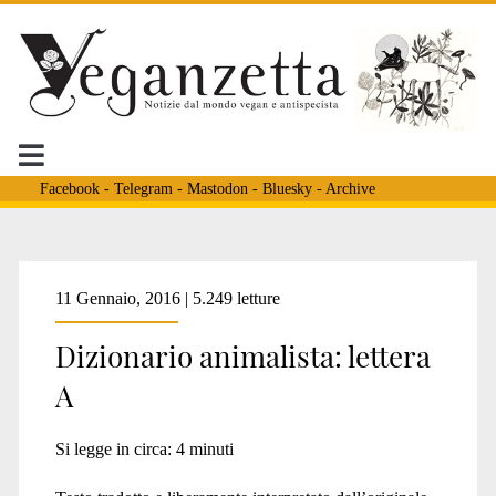
Facebook
-
Telegram
-
Mastodon
-
Bluesky
-
Archive
Tag:
11 Gennaio, 2016 | 5.249 letture
Dizionario animalista: lettera
<span>traduzione</spa
A
Si legge in circa:
4
minuti