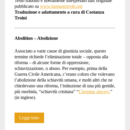
Testo tradotto e liberamente interpretato dall’originale
pubblicato su
www.humanemyth.org
Traduzione e adattamento a cura di Costanza
Troini
Abolition – Abolizione
Associato a varie cause di giustizia sociale, questo
termine richiede l’eliminazione totale – opposta alla
riforma – di alcune forme di oppressione,
schiavizzazione, o abuso. Per esempio, prima della
Guerra Civile Americana, c’erano coloro che volevano
l’abolizione della schiavitù umana, e molti altri che ne
chiedevano una riforma, l’istituzione di una più gentile,
più morbida, “schiavitù cristiana” “
Christian slavery.
”
(in inglese).
Dizionario
Leggi tutto
animalista: