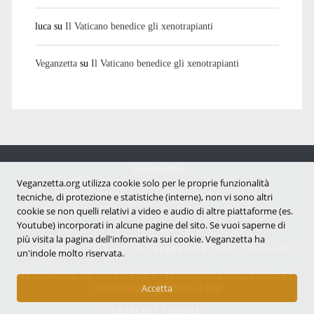
luca
su
Il Vaticano benedice gli xenotrapianti
Veganzetta
su
Il Vaticano benedice gli xenotrapianti
Veganzetta
Notizie dal mondo vegan e antispecista
Veganzetta.org utilizza cookie solo per le proprie funzionalità
tecniche, di protezione e statistiche (interne), non vi sono altri
cookie se non quelli relativi a video e audio di altre piattaforme (es.
Youtube) incorporati in alcune pagine del sito. Se vuoi saperne di
più visita la pagina dell'infornativa sui cookie. Veganzetta ha
Copyright © 2007 - 2026 |
Veganzetta
ISSN 2284-094X
un'indole molto riservata.
Informativa sui cookie (UE)
|
Informativa sulla Privacy
|
Avvertenze e Licenza d'uso
Accetta
ANIMALI LIBERI!