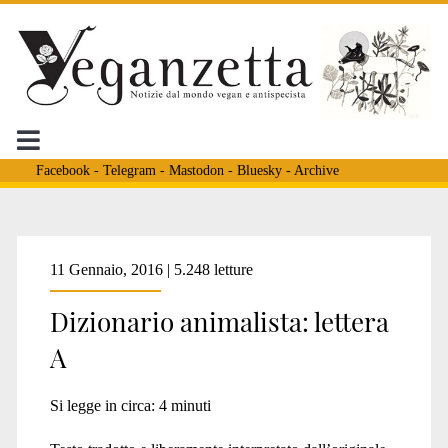
Facebook
-
Telegram
-
Mastodon
-
Bluesky
-
Archive
Tag:
11 Gennaio, 2016 | 5.248 letture
Dizionario animalista: lettera
<span>Abolition</span
A
Si legge in circa:
4
minuti