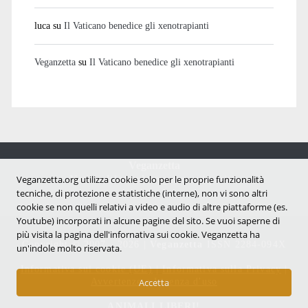
luca
su
Il Vaticano benedice gli xenotrapianti
Veganzetta
su
Il Vaticano benedice gli xenotrapianti
Veganzetta
Notizie dal mondo vegan e antispecista
Veganzetta.org utilizza cookie solo per le proprie funzionalità
tecniche, di protezione e statistiche (interne), non vi sono altri
cookie se non quelli relativi a video e audio di altre piattaforme (es.
Youtube) incorporati in alcune pagine del sito. Se vuoi saperne di
più visita la pagina dell'infornativa sui cookie. Veganzetta ha
Copyright © 2007 - 2026 |
Veganzetta
ISSN 2284-094X
un'indole molto riservata.
Informativa sui cookie (UE)
|
Informativa sulla Privacy
|
Avvertenze e Licenza d'uso
Accetta
ANIMALI LIBERI!