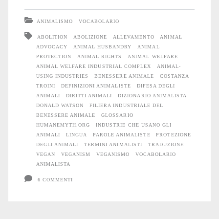
lettera
ANIMALISMO
VOCABOLARIO
A
ABOLITION
ABOLIZIONE
ALLEVAMENTO
ANIMAL
ADVOCACY
ANIMAL HUSBANDRY
ANIMAL
PROTECTION
ANIMAL RIGHTS
ANIMAL WELFARE
ANIMAL WELFARE INDUSTRIAL COMPLEX
ANIMAL-
USING INDUSTRIES
BENESSERE ANIMALE
COSTANZA
TROINI
DEFINIZIONI ANIMALISTE
DIFESA DEGLI
ANIMALI
DIRITTI ANIMALI
DIZIONARIO ANIMALISTA
DONALD WATSON
FILIERA INDUSTRIALE DEL
BENESSERE ANIMALE
GLOSSARIO
HUMANEMYTH.ORG
INDUSTRIE CHE USANO GLI
ANIMALI
LINGUA
PAROLE ANIMALISTE
PROTEZIONE
DEGLI ANIMALI
TERMINI ANIMALISTI
TRADUZIONE
VEGAN
VEGANISM
VEGANISMO
VOCABOLARIO
ANIMALISTA
6 COMMENTI