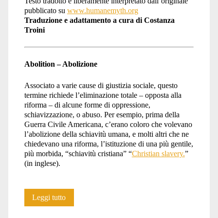
Testo tradotto e liberamente interpretato dall’originale
pubblicato su
www.humanemyth.org
Traduzione e adattamento a cura di Costanza
Troini
Abolition – Abolizione
Associato a varie cause di giustizia sociale, questo
termine richiede l’eliminazione totale – opposta alla
riforma – di alcune forme di oppressione,
schiavizzazione, o abuso. Per esempio, prima della
Guerra Civile Americana, c’erano coloro che volevano
l’abolizione della schiavitù umana, e molti altri che ne
chiedevano una riforma, l’istituzione di una più gentile,
più morbida, “schiavitù cristiana” “
Christian slavery.
”
(in inglese).
Dizionario
Leggi tutto
animalista: