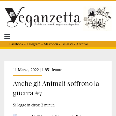
Facebook
-
Telegram
-
Mastodon
-
Bluesky
-
Archive
Tag:
11 Marzo, 2022 | 1.851 letture
Anche gli Animali soffrono la
<span>guerra
guerra #7
ucraina</span>
Si legge in circa:
2
minuti