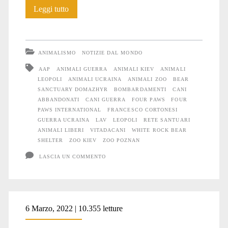
Anche
Leggi tutto
gli
Animali
ANIMALISMO
NOTIZIE DAL MONDO
soffrono
AAP
ANIMALI GUERRA
ANIMALI KIEV
ANIMALI
LEOPOLI
ANIMALI UCRAINA
ANIMALI ZOO
BEAR
la
SANCTUARY DOMAZHYR
BOMBARDAMENTI
CANI
guerra
ABBANDONATI
CANI GUERRA
FOUR PAWS
FOUR
PAWS INTERNATIONAL
FRANCESCO CORTONESI
#6
GUERRA UCRAINA
LAV
LEOPOLI
RETE SANTUARI
ANIMALI LIBERI
VITADACANI
WHITE ROCK BEAR
SHELTER
ZOO KIEV
ZOO POZNAN
LASCIA UN COMMENTO
6 Marzo, 2022 | 10.355 letture