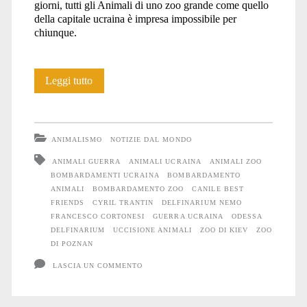
giorni, tutti gli Animali di uno zoo grande come quello
della capitale ucraina è impresa impossibile per
chiunque.
Anche
Leggi tutto
gli
Animali
ANIMALISMO
NOTIZIE DAL MONDO
soffrono
ANIMALI GUERRA
ANIMALI UCRAINA
ANIMALI ZOO
BOMBARDAMENTI UCRAINA
BOMBARDAMENTO
la
ANIMALI
BOMBARDAMENTO ZOO
CANILE BEST
guerra
FRIENDS
CYRIL TRANTIN
DELFINARIUM NEMO
FRANCESCO CORTONESI
GUERRA UCRAINA
ODESSA
#4
DELFINARIUM
UCCISIONE ANIMALI
ZOO DI KIEV
ZOO
DI POZNAN
LASCIA UN COMMENTO