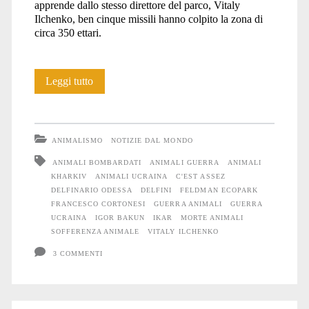
apprende dallo stesso direttore del parco, Vitaly
Ilchenko, ben cinque missili hanno colpito la zona di
circa 350 ettari.
Anche
Leggi tutto
gli
Animali
ANIMALISMO
NOTIZIE DAL MONDO
soffrono
ANIMALI BOMBARDATI
ANIMALI GUERRA
ANIMALI
KHARKIV
ANIMALI UCRAINA
C'EST ASSEZ
la
DELFINARIO ODESSA
DELFINI
FELDMAN ECOPARK
guerra
FRANCESCO CORTONESI
GUERRA ANIMALI
GUERRA
UCRAINA
IGOR BAKUN
IKAR
MORTE ANIMALI
#5
SOFFERENZA ANIMALE
VITALY ILCHENKO
3 COMMENTI