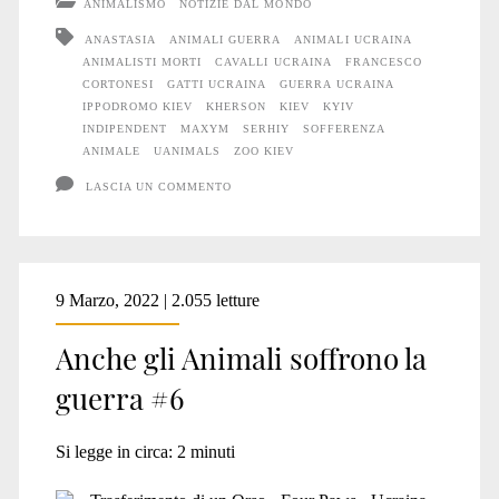
ANIMALISMO
NOTIZIE DAL MONDO
soffrono
ANASTASIA
ANIMALI GUERRA
ANIMALI UCRAINA
ANIMALISTI MORTI
CAVALLI UCRAINA
FRANCESCO
la
CORTONESI
GATTI UCRAINA
GUERRA UCRAINA
guerra
IPPODROMO KIEV
KHERSON
KIEV
KYIV
INDIPENDENT
MAXYM
SERHIY
SOFFERENZA
#7
ANIMALE
UANIMALS
ZOO KIEV
LASCIA UN COMMENTO
9 Marzo, 2022 | 2.055 letture
Anche gli Animali soffrono la
guerra #6
Si legge in circa:
2
minuti