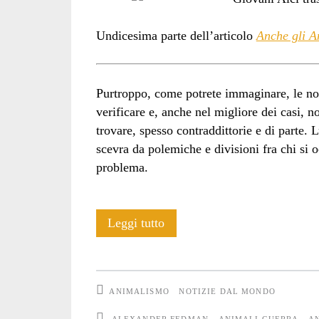
Undicesima parte dell’articolo
Anche gli A
Purtroppo, come potrete immaginare, le noti
verificare e, anche nel migliore dei casi, n
trovare, spesso contraddittorie e di parte.
scevra da polemiche e divisioni fra chi si o
problema.
Anche
Leggi tutto
gli
Animali
ANIMALISMO
NOTIZIE DAL MONDO
soffrono