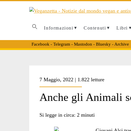
Informazioni
Contenuti
Libri
Facebook
-
Telegram
-
Mastodon
-
Bluesky
-
Archive
Tag:
7 Maggio, 2022 | 1.822 letture
<span>bombardame
Anche gli Animali s
zoo</span>
Si legge in circa:
2
minuti