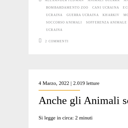
ALEXANDER FEDMAN
ANIMALI GUERRA
A
la
BOMBARDAMENTO ZOO
CANI UCRAINA
EC
UCRAINA
GUERRA UCRAINA
KHARKIV
MO
guerra
SOCCORSO ANIMALI
SOFFERENZA ANIMALE
#
UCRAINA
11
2 COMMENTI
4 Marzo, 2022 | 2.019 letture
Anche gli Animali s
Si legge in circa:
2
minuti