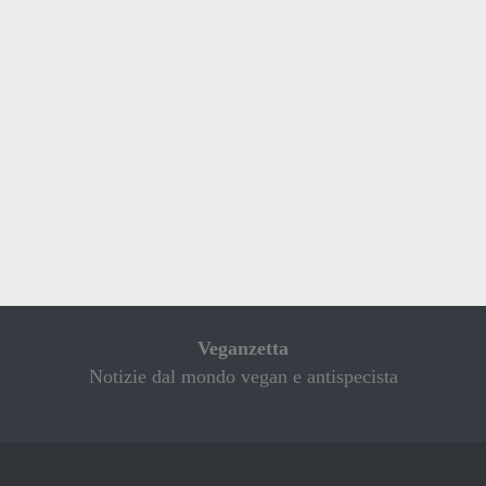
Veganzetta
Notizie dal mondo vegan e antispecista