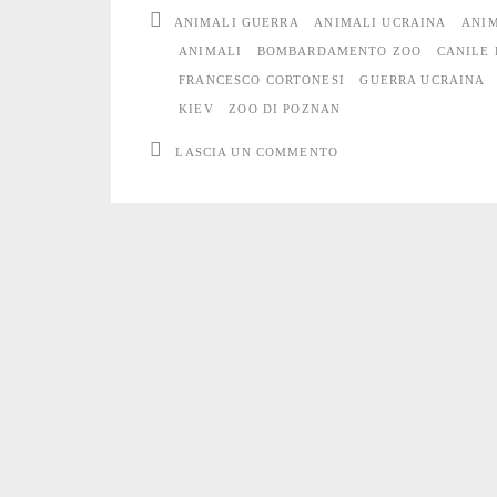
ANIMALI GUERRA
ANIMALI UCRAINA
ANIM
la
ANIMALI
BOMBARDAMENTO ZOO
CANILE 
FRANCESCO CORTONESI
GUERRA UCRAINA
guerra
KIEV
ZOO DI POZNAN
#4
LASCIA UN COMMENTO