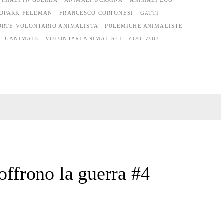
NIMALI IN GUERRA
ANIMALI UCRAINA
ANIMALI ZOO
OPARK FELDMAN
FRANCESCO CORTONESI
GATTI
RTE VOLONTARIO ANIMALISTA
POLEMICHE ANIMALISTE
UANIMALS
VOLONTARI ANIMALISTI
ZOO. ZOO
offrono la guerra #4