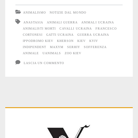
Animali
ANIMALISMO
NOTIZIE DAL MONDO
soffrono
ANASTASIA
ANIMALI GUERRA
ANIMALI UCRAINA
ANIMALISTI MORTI
CAVALLI UCRAINA
FRANCESCO
la
CORTONESI
GATTI UCRAINA
GUERRA UCRAINA
guerra
IPPODROMO KIEV
KHERSON
KIEV
KYIV
INDIPENDENT
MAXYM
SERHIY
SOFFERENZA
#7
ANIMALE
UANIMALS
ZOO KIEV
LASCIA UN COMMENTO
Primary
Sidebar