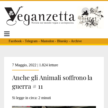
Facebook
-
Telegram
-
Mastodon
-
Bluesky
-
Archive
Tag:
7 Maggio, 2022 | 1.824 letture
Anche gli Animali soffrono la
<span>gatti
guerra # 11
ucraina</span>
Si legge in circa:
2
minuti