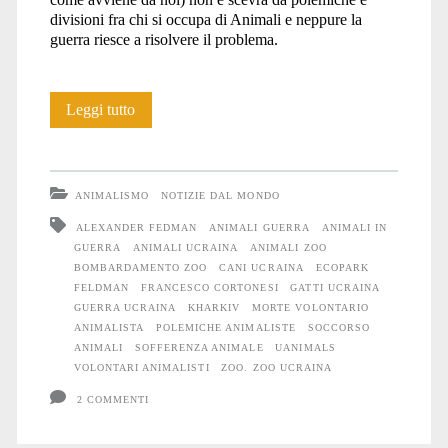
divisioni fra chi si occupa di Animali e neppure la
guerra riesce a risolvere il problema.
Anche
Leggi tutto
gli
Animali
ANIMALISMO
NOTIZIE DAL MONDO
soffrono
ALEXANDER FEDMAN
ANIMALI GUERRA
ANIMALI IN
GUERRA
ANIMALI UCRAINA
ANIMALI ZOO
la
BOMBARDAMENTO ZOO
CANI UCRAINA
ECOPARK
guerra
FELDMAN
FRANCESCO CORTONESI
GATTI UCRAINA
GUERRA UCRAINA
KHARKIV
MORTE VOLONTARIO
#
ANIMALISTA
POLEMICHE ANIMALISTE
SOCCORSO
ANIMALI
SOFFERENZA ANIMALE
UANIMALS
11
VOLONTARI ANIMALISTI
ZOO. ZOO UCRAINA
2 COMMENTI