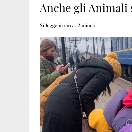
Anche gli Animali 
morti</span>
Si legge in circa:
2
minuti