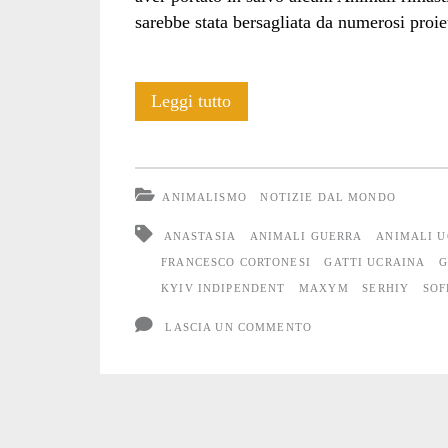
sarebbe stata bersagliata da numerosi proiett
Anche
Leggi tutto
gli
Animali
ANIMALISMO
NOTIZIE DAL MONDO
soffrono
ANASTASIA
ANIMALI GUERRA
ANIMALI U
la
FRANCESCO CORTONESI
GATTI UCRAINA
G
KYIV INDIPENDENT
MAXYM
SERHIY
SOF
guerra
LASCIA UN COMMENTO
#7