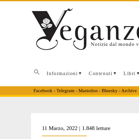
Informazioni
Contenuti
Libri
Facebook
-
Telegram
-
Mastodon
-
Bluesky
-
Archive
Tag:
11 Marzo, 2022 | 1.848 letture
<span>animalisti