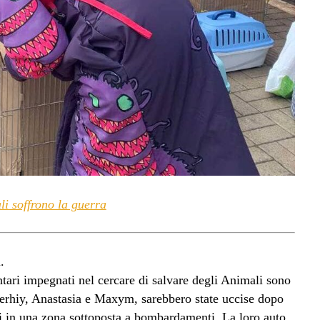
i soffrono la guerra
.
tari impegnati nel cercare di salvare degli Animali sono
, Serhiy, Anastasia e Maxym, sarebbero state uccise dopo
ti in una zona sottoposta a bombardamenti. La loro auto