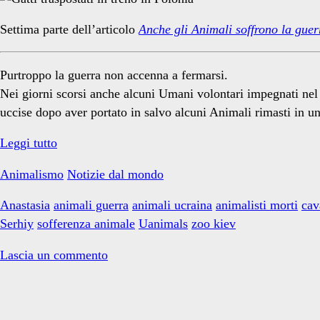
Indipendent</span>
Settima parte dell’articolo
Anche gli Animali soffrono la guer
Purtroppo la guerra non accenna a fermarsi.
Nei giorni scorsi anche alcuni Umani volontari impegnati nel c
uccise dopo aver portato in salvo alcuni Animali rimasti in un
Anche
Leggi tutto
gli
Animalismo
Notizie dal mondo
Animali
soffrono
Anastasia
animali guerra
animali ucraina
animalisti morti
cav
la
Serhiy
sofferenza animale
Uanimals
zoo kiev
guerra
#7
Lascia un commento
Primary