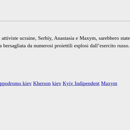
 attiviste ucraine, Serhiy, Anastasia e Maxym, sarebbero state
bersagliata da numerosi proiettili esplosi dall’esercito russo.
ippodromo kiev
Kherson
kiev
Kyiv Indipendent
Maxym