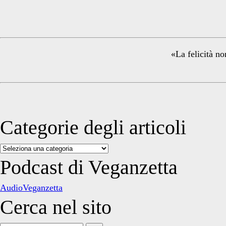
Sidebar
«La felicità no
Categorie degli articoli
Categorie
degli
Podcast di Veganzetta
articoli
AudioVeganzetta
Cerca nel sito