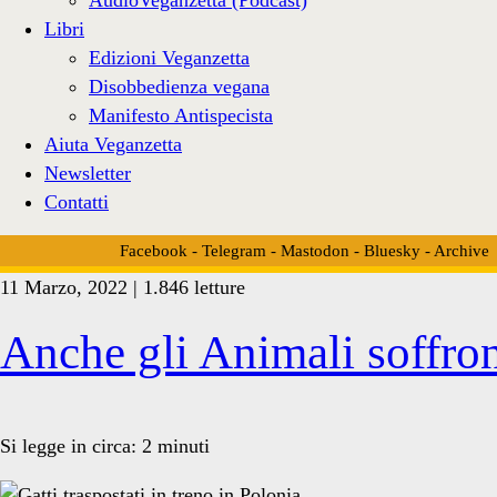
Libri
Edizioni Veganzetta
Disobbedienza vegana
Manifesto Antispecista
Aiuta Veganzetta
Newsletter
Contatti
Facebook
-
Telegram
-
Mastodon
-
Bluesky
-
Archive
11 Marzo, 2022 | 1.846 letture
Tag:
Anche gli Animali soffron
<span>Kyiv
Si legge in circa:
2
minuti