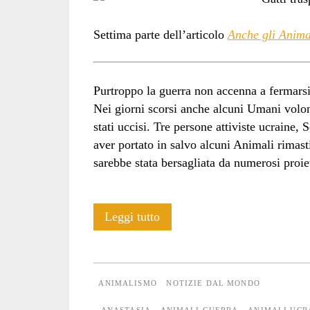
Settima parte dell’articolo
Anche gli Animal
Purtroppo la guerra non accenna a fermarsi
Nei giorni scorsi anche alcuni Umani volon
stati uccisi. Tre persone attiviste ucraine
aver portato in salvo alcuni Animali rimas
sarebbe stata bersagliata da numerosi proiett
Anche
Leggi tutto
gli
Animali
ANIMALISMO
NOTIZIE DAL MONDO
soffrono