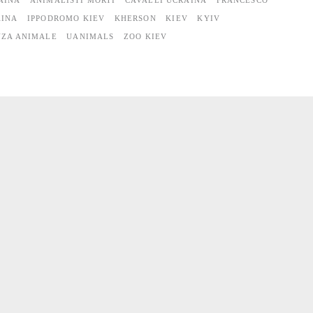
AINA
ANIMALISTI MORTI
CAVALLI UCRAINA
FRANCESCO
AINA
IPPODROMO KIEV
KHERSON
KIEV
KYIV
NZA ANIMALE
UANIMALS
ZOO KIEV