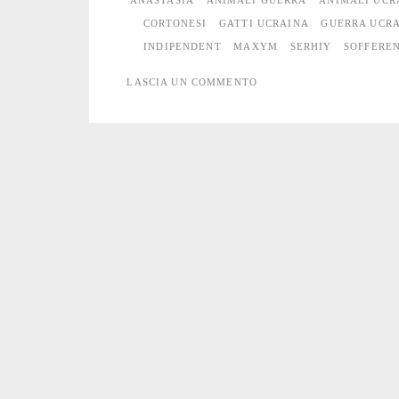
ANASTASIA
ANIMALI GUERRA
ANIMALI UCR
la
CORTONESI
GATTI UCRAINA
GUERRA UCR
INDIPENDENT
MAXYM
SERHIY
SOFFERE
guerra
LASCIA UN COMMENTO
#7