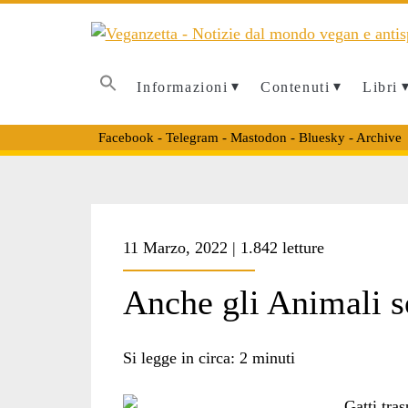
Informazioni
Contenuti
Libri
Facebook
-
Telegram
-
Mastodon
-
Bluesky
-
Archive
Tag:
11 Marzo, 2022 | 1.842 letture
<span>Maxym</sp
Anche gli Animali s
Si legge in circa:
2
minuti