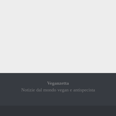
Veganzetta
Notizie dal mondo vegan e antispecista