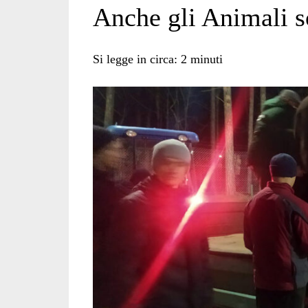
Anche gli Animali s
paws</span>
Si legge in circa:
2
minuti