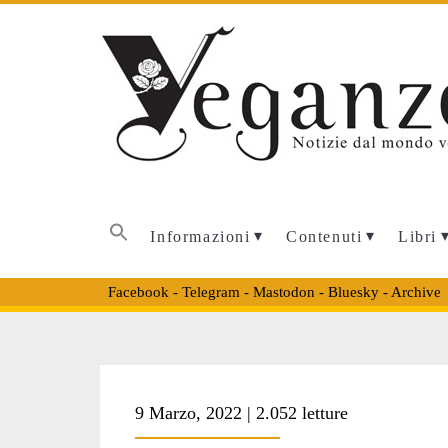
Informazioni
Contenuti
Libri
Facebook
-
Telegram
-
Mastodon
-
Bluesky
-
Archive
Tag:
9 Marzo, 2022 | 2.052 letture
<span>four