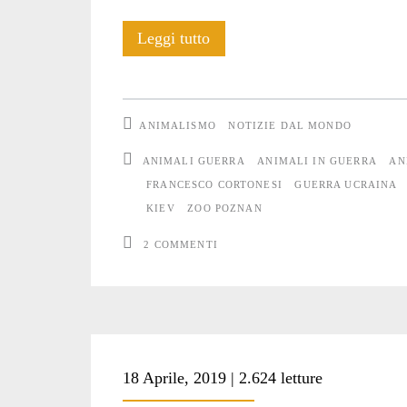
Anche
Leggi tutto
gli
Animali
ANIMALISMO
NOTIZIE DAL MONDO
soffrono
ANIMALI GUERRA
ANIMALI IN GUERRA
AN
la
FRANCESCO CORTONESI
GUERRA UCRAINA
KIEV
ZOO POZNAN
guerra
2 COMMENTI
#2
18 Aprile, 2019 | 2.624 letture