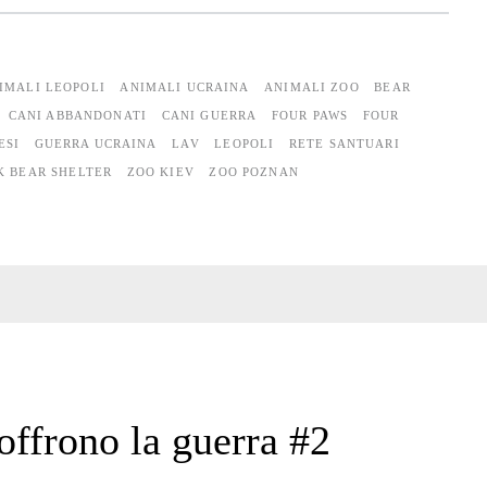
IMALI LEOPOLI
ANIMALI UCRAINA
ANIMALI ZOO
BEAR
CANI ABBANDONATI
CANI GUERRA
FOUR PAWS
FOUR
ESI
GUERRA UCRAINA
LAV
LEOPOLI
RETE SANTUARI
K BEAR SHELTER
ZOO KIEV
ZOO POZNAN
offrono la guerra #2