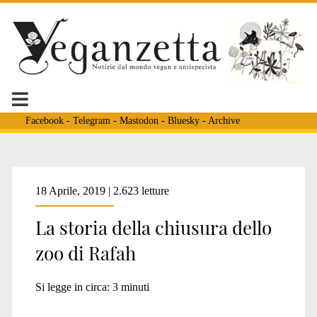
Facebook
-
Telegram
-
Mastodon
-
Bluesky
-
Archive
Tag:
18 Aprile, 2019 | 2.623 letture
La storia della chiusura dello
<span>cuccioli
zoo di Rafah
leone
Si legge in circa:
3
minuti