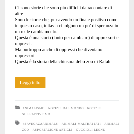
Ci sono storie che sono più difficili da raccontare di
morti</span>
altre.
Sono le storie che, pur avendo un finale positivo come
in questo caso, tuttavia ci tolgono un po’ di speranza in
un reale cambiamento.
Questa è una storia (tanto per cambiare) di oppressori e
oppressi.
Ma purtroppo anche di oppressi che diventano
oppressori.
Questa è la storia della chiusura dello zoo di Rafah.
La
Leggi tutto
storia
della
ANIMALISMO
NOTIZIE DAL MONDO
NOTIZIE
chiusura
SULL'ATTIVISMO
#SAVEGAZAANIMALS
ANIMALI MALTRATTATI
ANIMALI
dello
ZOO
ASPORTAZIONE ARTIGLI
CUCCIOLI LEONE