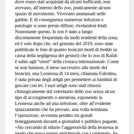
dove erano stati acquistati da alcuni trafficanti, non
avevano, all’interno dello zoo, praticamente alcuno
spazio di movimento. Vivevano ammassati nelle
gabbie. E di conseguenza numerose infezioni e
patologie si sono presto diffuse, rivelandosi letali.
Nonostante questo, lo zoo è stato a lungo
discretamente frequentato da molti residenti della zona,
ed è solo dopo che, nel gennaio del 2019, sono state
pubblicate le foto di quattro leoncini morti di freddo (a
causa della negligenza dei gestori) che lo zoo di Rafah
è salito agli “onori” della cronaca internazionale. Come
se non bastasse, il mese successivo alla morte dei
leoncini, una Leonessa di 14 mesi, chiamata Falestina,
è stata privata degli artigli per permettere ai bambini di
giocare con lei. I suoi artigli sono stati rimossi
chirurgicamente dal veterinario dello zoo senza alcun
tipo di accorgimento o anestesia, esponendo la
Leonessa anche ad una infezione, oltre all’evidente
spiazzamento che ha provato, una volta terminata
l’operazione, avvenuta peraltro tra grandi
festeggiamenti davanti a giornalisti e pubblico pagante.
«Sto cercando di ridurre l’aggressività della leonessa in
modo che possa essere amichevole con i visitatori», ha