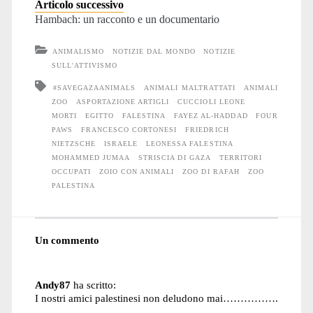
Articolo successivo
Hambach: un racconto e un documentario
ANIMALISMO
NOTIZIE DAL MONDO
NOTIZIE
SULL'ATTIVISMO
#SAVEGAZAANIMALS
ANIMALI MALTRATTATI
ANIMALI
ZOO
ASPORTAZIONE ARTIGLI
CUCCIOLI LEONE
MORTI
EGITTO
FALESTINA
FAYEZ AL-HADDAD
FOUR
PAWS
FRANCESCO CORTONESI
FRIEDRICH
NIETZSCHE
ISRAELE
LEONESSA FALESTINA
MOHAMMED JUMAA
STRISCIA DI GAZA
TERRITORI
OCCUPATI
ZOIO CON ANIMALI
ZOO DI RAFAH
ZOO
PALESTINA
Un commento
Andy87
ha scritto:
I nostri amici palestinesi non deludono mai…………….