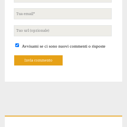
Tua
email
Tuo
sito
internet
Avvisami se ci sono nuovi commenti o risposte
A
l
t
e
r
n
a
t
Primary
i
v