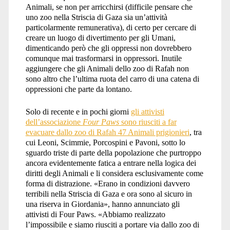
Animali, se non per arricchirsi (difficile pensare che
uno zoo nella Striscia di Gaza sia un’attività
particolarmente remunerativa), di certo per cercare di
creare un luogo di divertimento per gli Umani,
dimenticando però che gli oppressi non dovrebbero
comunque mai trasformarsi in oppressori. Inutile
aggiungere che gli Animali dello zoo di Rafah non
sono altro che l’ultima ruota del carro di una catena di
oppressioni che parte da lontano.
Solo di recente e in pochi giorni
gli attivisti
dell’associazione
Four Paws
sono riusciti a far
evacuare dallo zoo di Rafah 47 Animali prigionieri
, tra
cui Leoni, Scimmie, Porcospini e Pavoni, sotto lo
sguardo triste di parte della popolazione che purtroppo
ancora evidentemente fatica a entrare nella logica dei
diritti degli Animali e li considera esclusivamente come
forma di distrazione. «Erano in condizioni davvero
terribili nella Striscia di Gaza e ora sono al sicuro in
una riserva in Giordania», hanno annunciato gli
attivisti di Four Paws. «Abbiamo realizzato
l’impossibile e siamo riusciti a portare via dallo zoo di