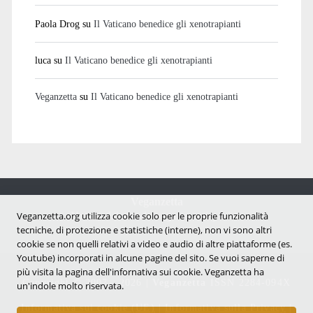
Paola Drog
su
Il Vaticano benedice gli xenotrapianti
luca
su
Il Vaticano benedice gli xenotrapianti
Veganzetta
su
Il Vaticano benedice gli xenotrapianti
Veganzetta
Veganzetta.org utilizza cookie solo per le proprie funzionalità
Notizie dal mondo vegan e antispecista
tecniche, di protezione e statistiche (interne), non vi sono altri
cookie se non quelli relativi a video e audio di altre piattaforme (es.
Youtube) incorporati in alcune pagine del sito. Se vuoi saperne di
più visita la pagina dell'infornativa sui cookie. Veganzetta ha
Copyright © 2007 - 2026 |
Veganzetta
ISSN 2284-094X
un'indole molto riservata.
Informativa sui cookie (UE)
|
Informativa sulla Privacy
|