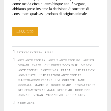
come me da circa quattro/cinque anni è vegana,
abbiamo preso insieme la decisione di smettere di
consumare qualsiasi prodotto di origine animale.
Roger
Leggi tutto
Olmos:
Senzaparole
ARTEVEGANZETTA
LIBRI
ARTE ANTISPECISTA
ARTE E ANTISPECISMO
ARTISTI
VEGANI
CARNE
CHILDREN'S BOOK FAIR
DISEGNI
ANTISPECISTI
EARTHLINGS
FAADA
ILLUSTRAZIONI
ANIMALISTE
ILLUSTRAZIONI ANTISPECISTE
ILLUSTRAZIONI VEGANE
J.M. COETZEE
JANE
GOODALL
MACELLO
ROGER OLMOS
SENZAPAROLE
SFRUTTAMENTO ANIMALE
SPECISMO
UCCISIONE
ANIMALI
VEGAN
VEGANISMO
ZOO GALLERY
2 COMMENTI