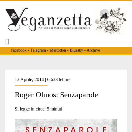
Facebook
-
Telegram
-
Mastodon
-
Bluesky
-
Archive
Tag:
13 Aprile, 2014 | 6.633 letture
Roger Olmos: Senzaparole
<span>disegni
Si legge in circa:
5
minuti
antispecisti</span>