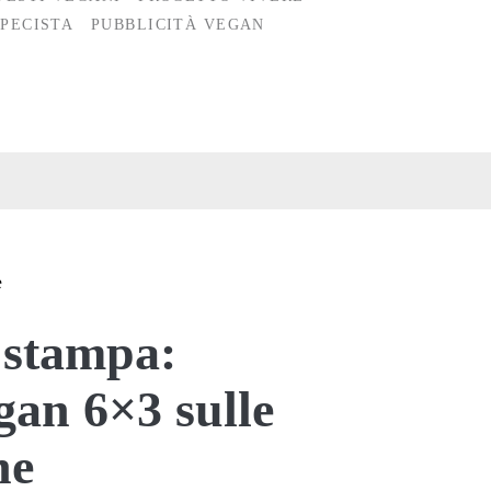
SPECISTA
PUBBLICITÀ VEGAN
e
 stampa:
gan 6×3 sulle
ne