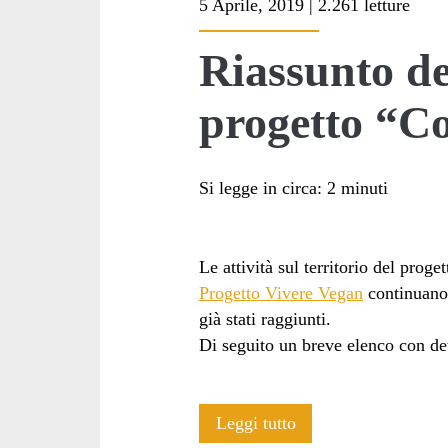
5 Aprile, 2019 | 2.261 letture
<span>comunichia
Riassunto del
progetto “C
Si legge in circa:
2
minuti
Le attività sul territorio del proget
Progetto Vivere Vegan
continuano 
già stati raggiunti.
Di seguito un breve elenco con dett
Riassunto
Leggi tutto