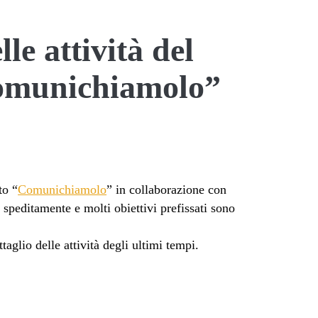
molo</span>
le attività del
omunichiamolo”
to “
Comunichiamolo
” in collaborazione con
speditamente e molti obiettivi prefissati sono
aglio delle attività degli ultimi tempi.