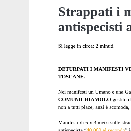
Strappati i 
antispecisti 
Si legge in circa:
2
minuti
DETURPATI I MANIFESTI V
TOSCANE.
Nei manifesti un Umano e una Gall
COMUNICHIAMOLO
gestito d
non a tutti piace, anzi è scomoda,
Manifesti di 6 x 3 metri sulle stra
antispecista “
40.000 al secondo
” 