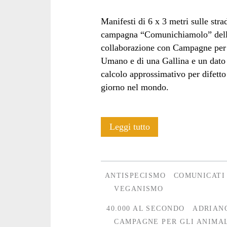
Manifesti di 6 x 3 metri sulle stra
campagna “Comunichiamolo” della
collaborazione con Campagne per g
Umano e di una Gallina e un dato 
calcolo approssimativo per difetto
giorno nel mondo.
Comunicato
Leggi tutto
stampa:
Manifesti
ANTISPECISMO
COMUNICATI
vegan
VEGANISMO
6×3
40.000 AL SECONDO
ADRIAN
CAMPAGNE PER GLI ANIMA
sulle