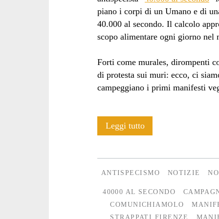
piano i corpi di un Umano e di un
40.000 al secondo. Il calcolo appr
scopo alimentare ogni giorno nel
Forti come murales, dirompenti co
di protesta sui muri: ecco, ci sia
campeggiano i primi manifesti ve
Strappati
Leggi tutto
i
megamanifesti
ANTISPECISMO
NOTIZIE
NO
antispecisti
40000 AL SECONDO
CAMPAGN
affissi
COMUNICHIAMOLO
MANIF
STRAPPATI FIRENZE
MANI