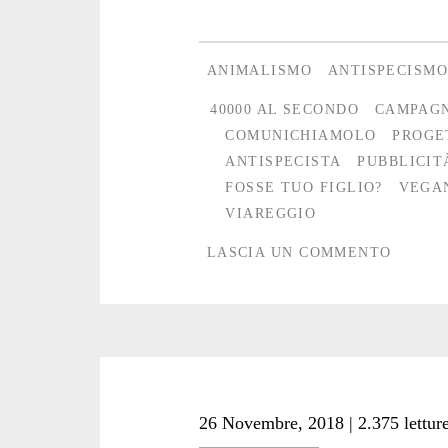
delle
attività
ANIMALISMO
ANTISPECISMO
del
40000 AL SECONDO
CAMPAGN
progetto
COMUNICHIAMOLO
PROGE
ANTISPECISTA
PUBBLICIT
“Comunichiamolo”
FOSSE TUO FIGLIO?
VEGA
VIAREGGIO
LASCIA UN COMMENTO
26 Novembre, 2018 | 2.375 lettur