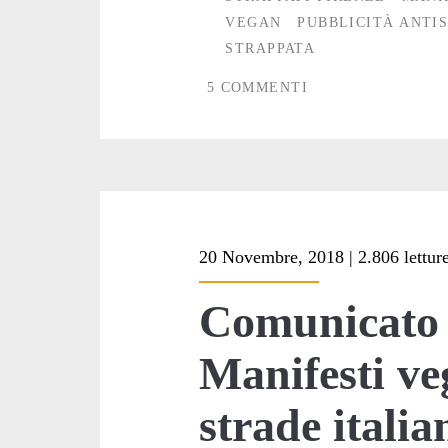
a
VEGAN
PUBBLICITÀ ANTI
Firenze
STRAPPATA
5 COMMENTI
20 Novembre, 2018 | 2.806 lettur
Comunicato
Manifesti ve
strade italia