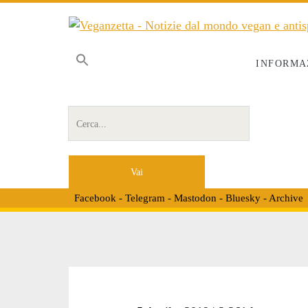
INFORMA
Cerca per:
Facebook
-
Telegram
-
Mastodon
-
Bluesky
-
Archive
Tag: