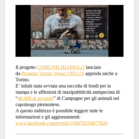
Il progetto
COMUNICHIAMOLO
lanciato
da
Progetto Vivere Vegan ONLUS
approda anche a
Torino.
E’ infatti stata avviata una raccolta di fondi per la
stampa e le affissioni di maxipubblicità antispecista di
“
40.000 al secondo
” di Campagne per gli animali nel
capoluogo piemontese.
A questo indirizzo è possibile leggere tutte le
informazioni e gli aggiornamenti:
www.facebook.com/events/336670216877820