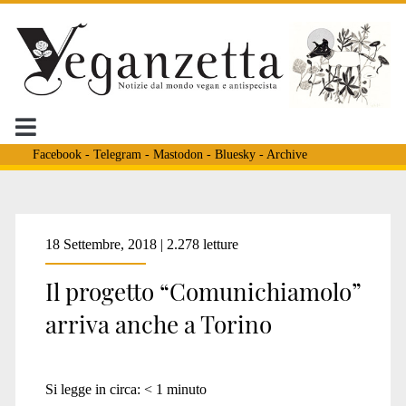
Facebook
-
Telegram
-
Mastodon
-
Bluesky
-
Archive
18 Settembre, 2018 | 2.278 letture
Il progetto “Comunichiamolo”
arriva anche a Torino
Si legge in circa:
< 1
minuto