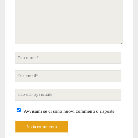
Tuo
nome
Tua
email
Tuo
sito
internet
Avvisami se ci sono nuovi commenti o risposte