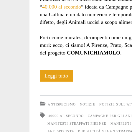
“
40.000 al secondo
” ideata da Campagne pe
una Gallina e un dato numerico e temporale
difetto, degli Animali uccisi a scopo alim
Forti come murales, dirompenti come un graf
muri: ecco, ci siamo! A Firenze, Prato, Sc
del progetto
COMUNICHIAMOLO
.
Strappati
Leggi tutto
i
megamanifesti
ANTISPECISMO
NOTIZIE
NOTIZIE SULL'A
antispecisti
40000 AL SECONDO
CAMPAGNE PER GLI AN
affissi
MANIFESTI STRAPPATI FIRENZE
MANIFESTI
ANTISPECISTA
PUBBLICITÀ VEGAN STRAPP