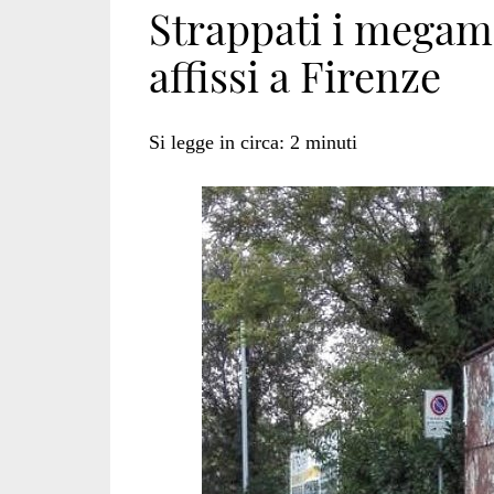
Strappati i megama
affissi a Firenze
strappati
Si legge in circa:
2
minuti
firenze</span>