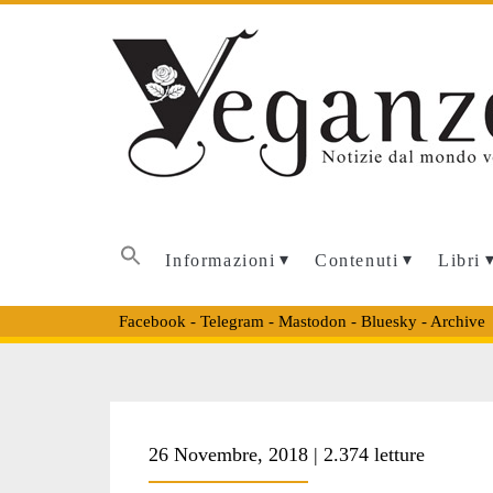
Informazioni
Contenuti
Libri
Facebook
-
Telegram
-
Mastodon
-
Bluesky
-
Archive
Tag:
26 Novembre, 2018 | 2.374 letture
<span>manifesti