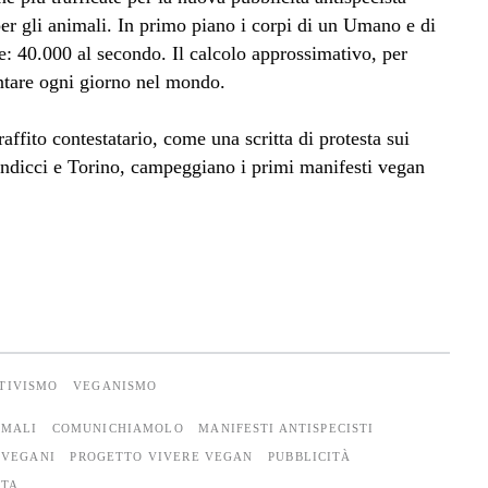
r gli animali. In primo piano i corpi di un Umano e di
: 40.000 al secondo. Il calcolo approssimativo, per
entare ogni giorno nel mondo.
fito contestatario, come una scritta di protesta sui
andicci e Torino, campeggiano i primi manifesti vegan
TTIVISMO
VEGANISMO
IMALI
COMUNICHIAMOLO
MANIFESTI ANTISPECISTI
 VEGANI
PROGETTO VIVERE VEGAN
PUBBLICITÀ
ATA