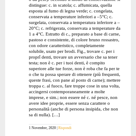
distingue: c. in scatola; c. affumicata, quella
esposta al fumo di legna verde; c. congelata,
conservata a temperature inferiori a –5°C; c.
surgelata, conservata a temperatura inferiore a –
20°C; c. refrigerata, conservata a temperature da
1 a 4°C. Estratto di c., preparato a base di carne,
pastoso e consistente, di colore bruno rossastro,
con odore caratteristico, completamente
solubile, usato per brodi. Fig., trovare c. per i
proprî denti, trovare un avversario che sa tener
testa; non è c. per i tuoi denti, è compito
superiore alle tue forze, non è roba che fa per te
o che tu possa sperare di ottenere (più frequenti,
queste frasi, con pane al posto di carne); mettere
troppa c. al fuoco, fare troppe cose in una volta,
accingersi contemporaneamente a molte
imprese, e sim.; non essere né c. né pesce, non
avere idee proprie, essere senza carattere o
personalità (anche di persona insipida, che non
sa di nulla). […]
1 Novembre, 2020
Rispondi