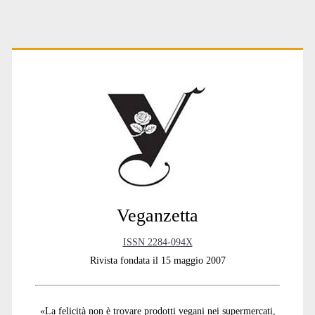
n
a
t
Primary
i
v
e
:
Sidebar
Veganzetta
ISSN 2284-094X
Rivista fondata il 15 maggio 2007
«La felicità non è trovare prodotti vegani nei supermercati,