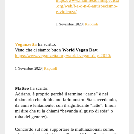
https://www.manifestoantispecista
.org/web/f-a-q-n-6-antispecismo-
e-violenza/
1 Novembre, 2020
Rispondi
Veganzetta
ha scritto:
Visto che ci siamo: buon
World Vegan Day
:
https://www.veganzetta.org/world-vegan-day-2020/
1 Novembre, 2020
Rispondi
Matteo
ha scritto:
Adriano, è proprio perché il termine “carne” è nel
dizionario che dobbiamo farlo nostro. Sta succedendo,
da anni e lentamente, con il significante “latte”. E non
mi dire che tu la chiami “bevanda al gusto di soia” o
roba del genere:).
Concordo sul non supportare le multinazionali come,