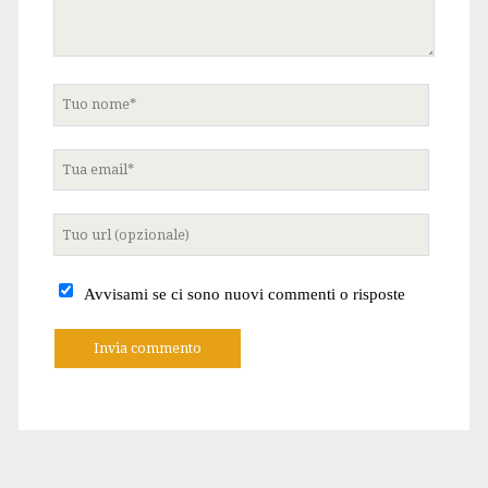
Tuo
nome
Tua
email
Tuo
sito
internet
Avvisami se ci sono nuovi commenti o risposte
A
l
t
e
r