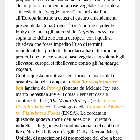
alcuni prodotti alimentari a base vegetale. La contesa
sul cosiddetto “veggie burger” era arrivata fino
all’Europarlamento a causa di quattro emendamenti
1
presentati da Copa-Cogeca
(un’enorme e potente
lobby che tutela gli interessi dell’
agrobusiness
, ma
soprattutto della zootecnia europea) con i quali si
chiedeva che fosse impedito l’uso di termini
riconducibili a prodotti alimentari a base di carne, in
prodotti che invece sono a base vegetale. In soldoni: gli
allevatori europei si ribellavano contro gli
hamburger
vegetali
.
Contro questa iniziativa si era formata una cordata
organizzata nella campagna
Stop the veggie burger
ban
lanciata da
Proveg
(fondata da Melanie Joy, suo
marito Sebastian Joy e Tobias Leenaert ossia il
curatore del blog
The Vegan Strategist
) e dal
Good
Food Institute
, con il sostegno della
European Alliance
for Plant-based Foods
(ENSA). La cordata in
questione godeva anche dell’adesione – diretta o
indiretta – di gigantesche multinazionali del calibro di
Ikea, Nestlè, Unilever, Cargill, Oatly, Beyond Meat,
Upfield, di associazioni di promozione del cibo a base