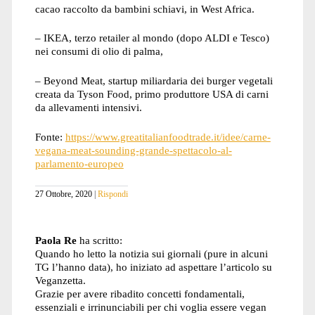
cacao raccolto da bambini schiavi, in West Africa.
– IKEA, terzo retailer al mondo (dopo ALDI e Tesco)
nei consumi di olio di palma,
– Beyond Meat, startup miliardaria dei burger vegetali
creata da Tyson Food, primo produttore USA di carni
da allevamenti intensivi.
Fonte:
https://www.greatitalianfoodtrade.it/idee/carne-
vegana-meat-sounding-grande-spettacolo-al-
parlamento-europeo
27 Ottobre, 2020
Rispondi
Paola Re
ha scritto:
Quando ho letto la notizia sui giornali (pure in alcuni
TG l’hanno data), ho iniziato ad aspettare l’articolo su
Veganzetta.
Grazie per avere ribadito concetti fondamentali,
essenziali e irrinunciabili per chi voglia essere vegan