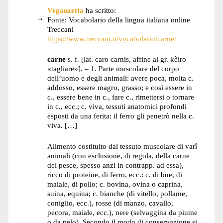
Veganzetta
ha scritto:
Fonte: Vocabolario della lingua italiana online
Treccani
https://www.treccani.it/vocabolario/carne/
carne
s. f. [lat. caro carnis, affine al gr. kèiro
«tagliare»]. – 1. Parte muscolare del corpo
dell’uomo e degli animali: avere poca, molta c.
addosso, essere magro, grasso; e così essere in
c., essere bene in c., fare c., rimettersi o tornare
in c., ecc.; c. viva, tessuti anatomici profondi
esposti da una ferita: il ferro gli penetrò nella c.
viva. […]
Alimento costituito dal tessuto muscolare di varî
animali (con esclusione, di regola, della carne
del pesce, spesso anzi in contrapp. ad essa),
ricco di proteine, di ferro, ecc.: c. di bue, di
maiale, di pollo; c. bovina, ovina o caprina,
suina, equina; c. bianche (di vitello, pollame,
coniglio, ecc.), rosse (di manzo, cavallo,
pecora, maiale, ecc.), nere (selvaggina da piume
o da pelo). Secondo il modo di conservazione si