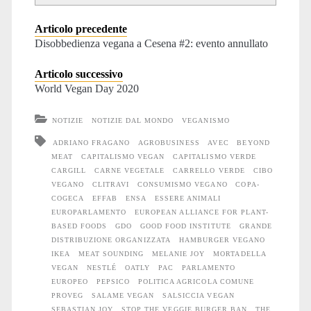
Articolo precedente
Disobbedienza vegana a Cesena #2: evento annullato
Articolo successivo
World Vegan Day 2020
NOTIZIE
NOTIZIE DAL MONDO
VEGANISMO
ADRIANO FRAGANO
AGROBUSINESS
AVEC
BEYOND
MEAT
CAPITALISMO VEGAN
CAPITALISMO VERDE
CARGILL
CARNE VEGETALE
CARRELLO VERDE
CIBO
VEGANO
CLITRAVI
CONSUMISMO VEGANO
COPA-
COGECA
EFFAB
ENSA
ESSERE ANIMALI
EUROPARLAMENTO
EUROPEAN ALLIANCE FOR PLANT-
BASED FOODS
GDO
GOOD FOOD INSTITUTE
GRANDE
DISTRIBUZIONE ORGANIZZATA
HAMBURGER VEGANO
IKEA
MEAT SOUNDING
MELANIE JOY
MORTADELLA
VEGAN
NESTLÉ
OATLY
PAC
PARLAMENTO
EUROPEO
PEPSICO
POLITICA AGRICOLA COMUNE
PROVEG
SALAME VEGAN
SALSICCIA VEGAN
SEBASTIAN JOY
STOP THE VEGGIE BURGER BAN
THE