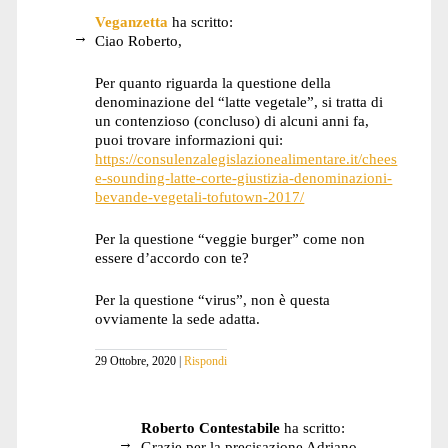
Veganzetta
ha scritto:
Ciao Roberto,
Per quanto riguarda la questione della
denominazione del “latte vegetale”, si tratta di
un contenzioso (concluso) di alcuni anni fa,
puoi trovare informazioni qui:
https://consulenzalegislazionealimentare.it/chees
e-sounding-latte-corte-giustizia-denominazioni-
bevande-vegetali-tofutown-2017/
Per la questione “veggie burger” come non
essere d’accordo con te?
Per la questione “virus”, non è questa
ovviamente la sede adatta.
29 Ottobre, 2020
Rispondi
Roberto Contestabile
ha scritto:
Grazie per la precisazione Adriano.