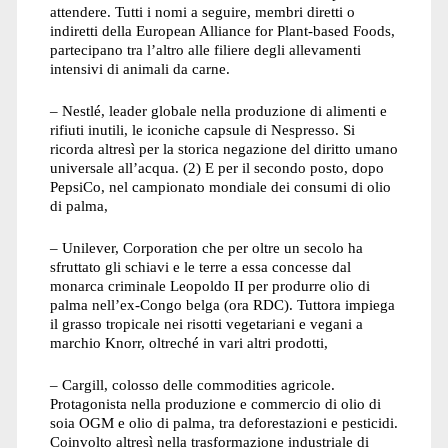
attendere. Tutti i nomi a seguire, membri diretti o
indiretti della European Alliance for Plant-based Foods,
partecipano tra l’altro alle filiere degli allevamenti
intensivi di animali da carne.
– Nestlé, leader globale nella produzione di alimenti e
rifiuti inutili, le iconiche capsule di Nespresso. Si
ricorda altresì per la storica negazione del diritto umano
universale all’acqua. (2) E per il secondo posto, dopo
PepsiCo, nel campionato mondiale dei consumi di olio
di palma,
– Unilever, Corporation che per oltre un secolo ha
sfruttato gli schiavi e le terre a essa concesse dal
monarca criminale Leopoldo II per produrre olio di
palma nell’ex-Congo belga (ora RDC). Tuttora impiega
il grasso tropicale nei risotti vegetariani e vegani a
marchio Knorr, oltreché in vari altri prodotti,
– Cargill, colosso delle commodities agricole.
Protagonista nella produzione e commercio di olio di
soia OGM e olio di palma, tra deforestazioni e pesticidi.
Coinvolto altresì nella trasformazione industriale di