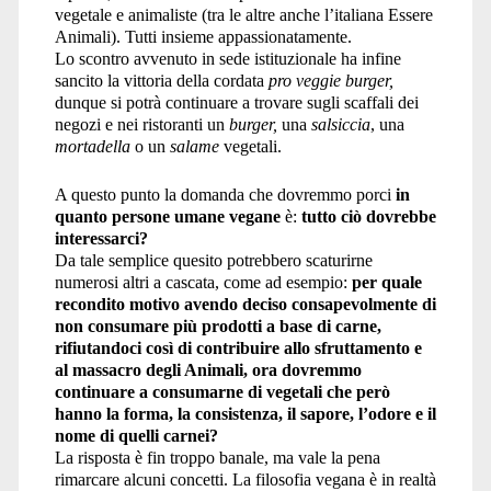
vegetale e animaliste (tra le altre anche l’italiana Essere
Animali). Tutti insieme appassionatamente.
Lo scontro avvenuto in sede istituzionale ha infine
sancito la vittoria della cordata
pro veggie burger,
dunque si potrà continuare a trovare sugli scaffali dei
negozi e nei ristoranti un
burger,
una
salsiccia
, una
mortadella
o un
salame
vegetali.
A questo punto la domanda che dovremmo porci
in
quanto persone umane vegane
è:
tutto ciò dovrebbe
interessarci?
Da tale semplice quesito potrebbero scaturirne
numerosi altri a cascata, come ad esempio:
per quale
recondito motivo avendo deciso consapevolmente di
non consumare più prodotti a base di carne,
rifiutandoci così di contribuire allo sfruttamento e
al massacro degli Animali, ora dovremmo
continuare a consumarne di vegetali che però
hanno la forma, la consistenza, il sapore, l’odore e il
nome di quelli carnei?
La risposta è fin troppo banale, ma vale la pena
rimarcare alcuni concetti. La filosofia vegana è in realtà