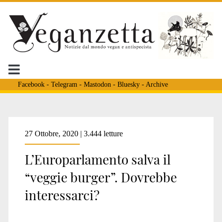
Facebook
-
Telegram
-
Mastodon
-
Bluesky
-
Archive
27 Ottobre, 2020 | 3.444 letture
L’Europarlamento salva il
“veggie burger”. Dovrebbe
interessarci?