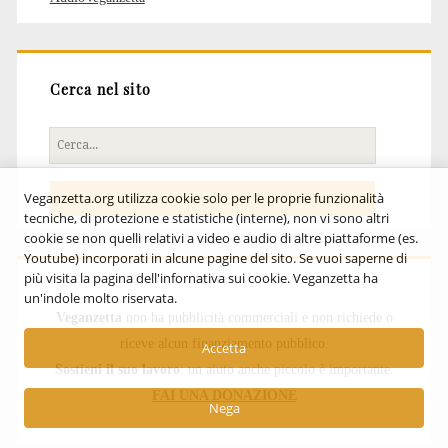
Cerca nel sito
Cerca
per:
Veganzetta.org utilizza cookie solo per le proprie funzionalità
tecniche, di protezione e statistiche (interne), non vi sono altri
cookie se non quelli relativi a video e audio di altre piattaforme (es.
Youtube) incorporati in alcune pagine del sito. Se vuoi saperne di
più visita la pagina dell'infornativa sui cookie. Veganzetta ha
un'indole molto riservata.
Veganzetta
non ha pubblicità commerciali e non richiede o
riceve alcun finanziamento pubblico.
Accetta
Sostieni il suo lavoro
: un aiuto anche piccolo è importante.
FAI UNA DONAZIONE
Nega