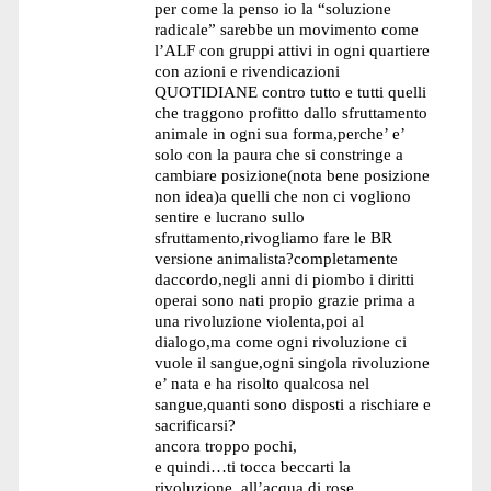
per come la penso io la “soluzione
radicale” sarebbe un movimento come
l’ALF con gruppi attivi in ogni quartiere
con azioni e rivendicazioni
QUOTIDIANE contro tutto e tutti quelli
che traggono profitto dallo sfruttamento
animale in ogni sua forma,perche’ e’
solo con la paura che si constringe a
cambiare posizione(nota bene posizione
non idea)a quelli che non ci vogliono
sentire e lucrano sullo
sfruttamento,rivogliamo fare le BR
versione animalista?completamente
daccordo,negli anni di piombo i diritti
operai sono nati propio grazie prima a
una rivoluzione violenta,poi al
dialogo,ma come ogni rivoluzione ci
vuole il sangue,ogni singola rivoluzione
e’ nata e ha risolto qualcosa nel
sangue,quanti sono disposti a rischiare e
sacrificarsi?
ancora troppo pochi,
e quindi…ti tocca beccarti la
rivoluzione..all’acqua di rose.