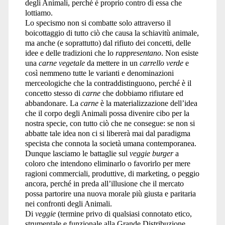
degli Animali, perché è proprio contro di essa che
lottiamo.
Lo specismo non si combatte solo attraverso il
boicottaggio di tutto ciò che causa la schiavitù animale,
ma anche (e soprattutto) dal rifiuto dei concetti, delle
idee e delle tradizioni che lo
rappresentano
. Non esiste
una
carne vegetale
da mettere in un
carrello verde
e
così nemmeno tutte le varianti e denominazioni
merceologiche che la contraddistinguono, perché è il
concetto stesso di
carne
che dobbiamo rifiutare ed
abbandonare. La
carne
è la materializzazione dell’idea
che il corpo degli Animali possa divenire cibo per la
nostra specie, con tutto ciò che ne consegue: se non si
abbatte tale idea non ci si libererà mai dal paradigma
specista che connota la società umana contemporanea.
Dunque lasciamo le battaglie sul
veggie burger
a
coloro che intendono eliminarlo o favorirlo per mere
ragioni commerciali, produttive, di marketing, o peggio
ancora, perché in preda all’illusione che il mercato
possa partorire una nuova morale più giusta e paritaria
nei confronti degli Animali.
Di
veggie
(termine privo di qualsiasi connotato etico,
strumentale e funzionale alla Grande Distribuzione