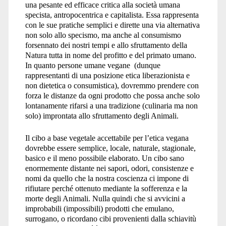
una pesante ed efficace critica alla società umana
specista, antropocentrica e capitalista. Essa rappresenta
con le sue pratiche semplici e dirette una via alternativa
non solo allo specismo, ma anche al consumismo
forsennato dei nostri tempi e allo sfruttamento della
Natura tutta in nome del profitto e del primato umano.
In quanto persone umane vegane (dunque
rappresentanti di una posizione etica liberazionista e
non dietetica o consumistica), dovremmo prendere con
forza le distanze da ogni prodotto che possa anche solo
lontanamente rifarsi a una tradizione (culinaria ma non
solo) improntata allo sfruttamento degli Animali.
Il cibo a base vegetale accettabile per l’etica vegana
dovrebbe essere semplice, locale, naturale, stagionale,
basico e il meno possibile elaborato. Un cibo sano
enormemente distante nei sapori, odori, consistenze e
nomi da quello che la nostra coscienza ci impone di
rifiutare perché ottenuto mediante la sofferenza e la
morte degli Animali. Nulla quindi che si avvicini a
improbabili (impossibili) prodotti che emulano,
surrogano, o ricordano cibi provenienti dalla schiavitù