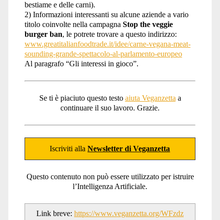
bestiame e delle carni).
2) Informazioni interessanti su alcune aziende a vario
titolo coinvolte nella campagna
Stop the veggie
burger ban
, le potrete trovare a questo indirizzo:
www.greatitalianfoodtrade.it/idee/carne-vegana-meat-
sounding-grande-spettacolo-al-parlamento-europeo
Al paragrafo “Gli interessi in gioco”.
Se ti è piaciuto questo testo
aiuta Veganzetta
a
continuare il suo lavoro. Grazie.
Iscriviti alla
Newsletter di Veganzetta
Questo contenuto non può essere utilizzato per istruire
l’Intelligenza Artificiale.
Link breve:
https://www.veganzetta.org/WFzdz