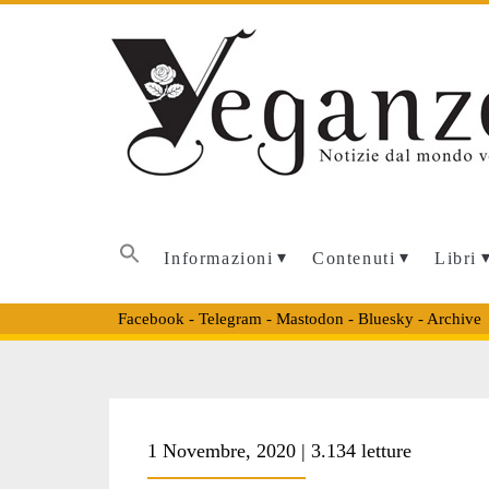
Informazioni
Contenuti
Libri
Facebook
-
Telegram
-
Mastodon
-
Bluesky
-
Archive
1 Novembre, 2020 | 3.134 letture