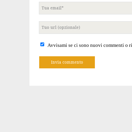
Tua
email
Tuo
sito
internet
Avvisami se ci sono nuovi commenti o r
A
l
t
e
r
n
a
t