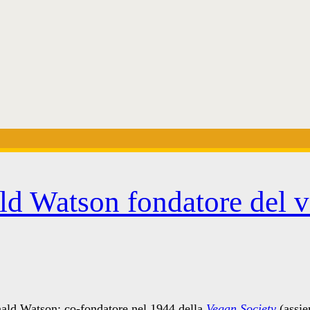
ld Watson fondatore del 
nald Watson: co-fondatore nel 1944 della
Vegan Society
(assie