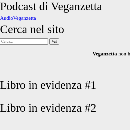
degli
Podcast di Veganzetta
articoli
AudioVeganzetta
Cerca nel sito
Cerca
per:
Veganzetta
non h
Libro in evidenza #1
Libro in evidenza #2