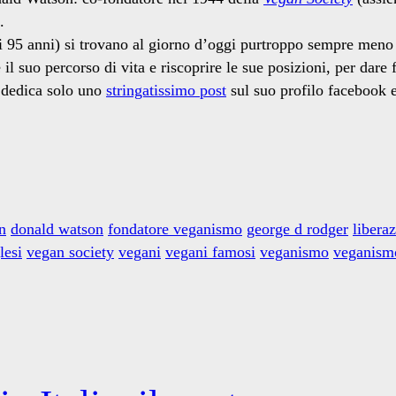
.
i 95 anni) si trovano al giorno d’oggi purtroppo sempre meno 
il suo percorso di vita e riscoprire le sue posizioni, per dar
 dedica solo uno
stringatissimo post
sul suo profilo facebook e 
n
donald watson
fondatore veganismo
george d rodger
libera
lesi
vegan society
vegani
vegani famosi
veganismo
veganismo