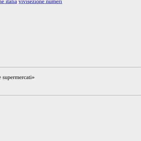
e italia
vivisezione numeri
re supermercati»