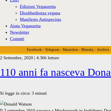
Edizioni Veganzetta
Disobbedienza vegana
Manifesto Antispecista
Aiuta Veganzetta
Newsletter
Contatti
Facebook
-
Telegram
-
Mastodon
-
Bluesky
-
Archive
2 Settembre, 2020 | 4.366 letture
Tag:
110 anni fa nasceva Dona
<span>veganismo
Si legge in circa:
3
minuti
e
Il 2 settembre 1910 nasceva a Mexborough in Inghilterra Do