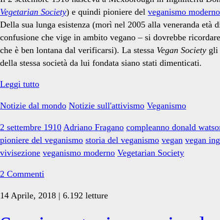
Vegetarian Society
) e quindi pioniere del
veganismo moderno
Della sua lunga esistenza (morì nel 2005 alla veneranda età d
confusione che vige in ambito vegano – si dovrebbe ricordare 
vivisezione</span>
che è ben lontana dal verificarsi). La stessa
Vegan Society
gli
della stessa società da lui fondata siano stati dimenticati.
110
Leggi tutto
anni
Notizie dal mondo
Notizie sull'attivismo
Veganismo
fa
nasceva
2 settembre 1910
Adriano Fragano
compleanno donald watso
Donald
pioniere del veganismo
storia del veganismo
vegan
vegan ing
Watson
vivisezione
veganismo moderno
Vegetarian Society
fondatore
del
2 Commenti
veganismo
14 Aprile, 2018 | 6.192 letture