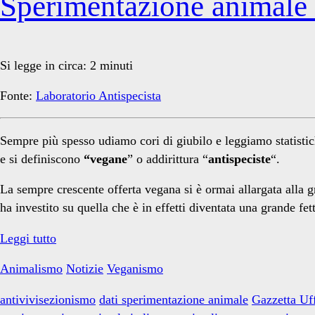
Sperimentazione animale in
Si legge in circa:
2
minuti
Fonte:
Laboratorio Antispecista
Sempre più spesso udiamo cori di giubilo e leggiamo statisti
e si definiscono
“vegane
” o addirittura “
antispeciste
“.
La sempre crescente offerta vegana si è ormai allargata alla g
ha investito su quella che è in effetti diventata una grande f
Sperimentazione
Leggi tutto
animale
Animalismo
Notizie
Veganismo
in
Italia:
antivivisezionismo
dati sperimentazione animale
Gazzetta Uff
il