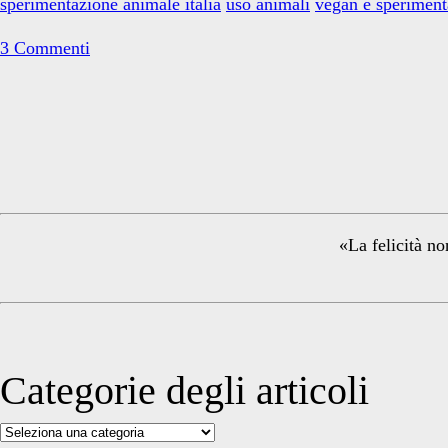
sperimentazione animale italia
uso animali
vegan e speriment
punto
3 Commenti
Primary
Sidebar
«La felicità no
Categorie degli articoli
Categorie