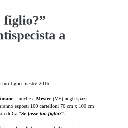
 figlio?”
tispecista a
timane
– anche a
Mestre
(VE) negli spazi
verranno esposti 100 cartelloni 70 cm x 100 cm
sta di Ca “
Se fosse tuo figlio?
“.