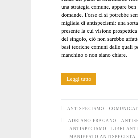
una strategia comune, appare ben d
domande. Forse ci si potrebbe sem
migliaia di antispecismi: una sorta
presente la cui visione prospettica 
del singolo, ciò non sarebbe affat
basi teoriche comuni dalle quali pa
manchino o non siano chiare.
Una
Leggi tutto
semplice
proposta
ANTISPECISMO
COMUNICAT
ADRIANO FRAGANO
ANTIS
ANTISPECISMO
LIBRI ANT
MANIFESTO ANTISPECISTA