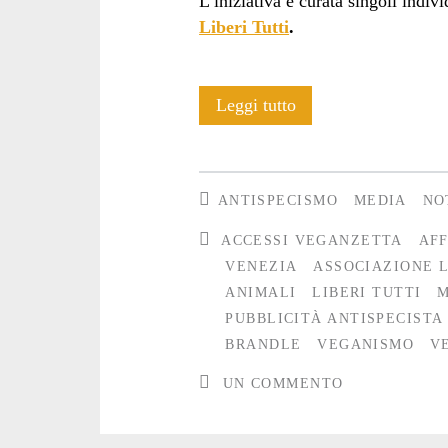
L’iniziativa è curata singoli indiv
Liberi Tutti
.
“Se
Leggi tutto
fosse
tuo
ANTISPECISMO
MEDIA
NO
figlio?”
ACCESSI VEGANZETTA
AFF
pubblicità
VENEZIA
ASSOCIAZIONE L
ANIMALI
LIBERI TUTTI
M
antispecista
PUBBLICITÀ ANTISPECISTA
a
BRANDLE
VEGANISMO
V
Mestre
UN COMMENTO
(VE)