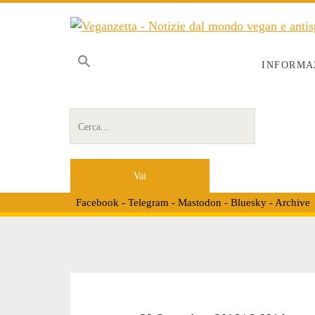
INFORMA
Cerca per:
Facebook
-
Telegram
-
Mastodon
-
Bluesky
-
Archive
Tag: